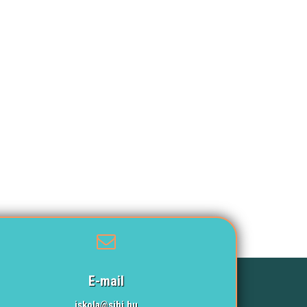
E-mail
iskola@sibi.hu