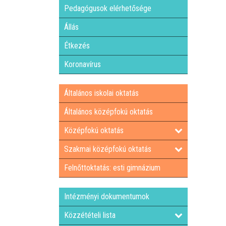
Pedagógusok elérhetősége
Állás
Étkezés
Koronavírus
Általános iskolai oktatás
Általános középfokú oktatás
Középfokú oktatás
Szakmai középfokú oktatás
Felnőttoktatás: esti gimnázium
Intézményi dokumentumok
Közzétételi lista