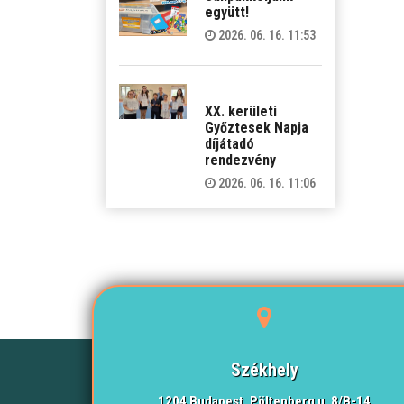
együtt!
2026. 06. 16. 11:53
XX. kerületi
Győztesek Napja
díjátadó
rendezvény
2026. 06. 16. 11:06
Székhely
1204 Budapest, Pöltenberg u. 8/B-14