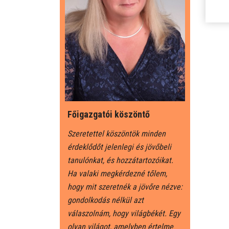
Főigazgatói köszöntő
Szeretettel köszöntök minden
érdeklődőt jelenlegi és jövőbeli
tanulónkat, és hozzátartozóikat.
Ha valaki megkérdezné tőlem,
hogy mit szeretnék a jövőre nézve:
gondolkodás nélkül azt
válaszolnám, hogy világbékét. Egy
olyan világot, amelyben értelme