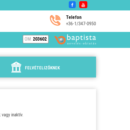
Telefon
+36-1/347-0950
OM:
203602
FELVÉTELIZŐKNEK
vagy inaktív.