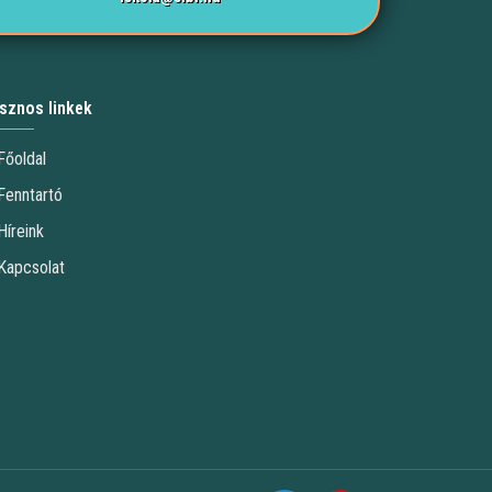
sznos linkek
Főoldal
Fenntartó
Híreink
Kapcsolat