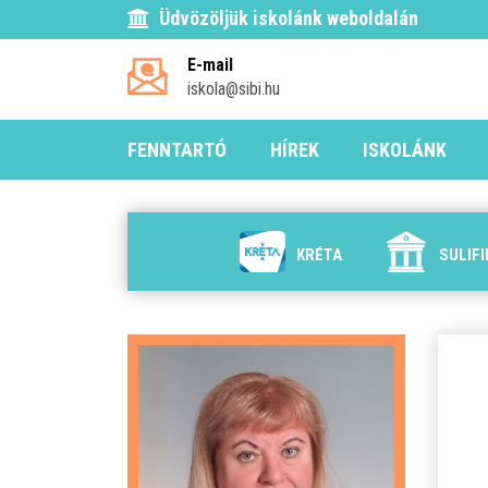
Üdvözöljük iskolánk weboldalán
E-mail
iskola@sibi.hu
FENNTARTÓ
HÍREK
ISKOLÁNK
KRÉTA
SULIF