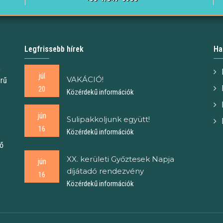
Legfrissebb hírek
Ha
,
júl
VAKÁCIÓ!
örű
20
Közérdekű információk
jún
Sulipakkoljunk együtt!
16
Közérdekű információk
tő
XX. kerületi Győztesek Napja
jún
díjátadó rendezvény
16
Közérdekű információk