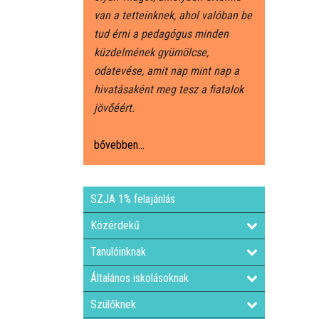
van a tetteinknek, ahol valóban be
tud érni a pedagógus minden
küzdelmének gyümölcse,
odatevése, amit nap mint nap a
hivatásaként meg tesz a fiatalok
jövőéért.
bővebben...
SZJA 1% felajánlás
Közérdekű
Tanulóinknak
Általános iskolásoknak
Szülőknek