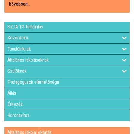
bővebben...
ÁLTALÁNOS ISKOLAI OKTATÁS
SZJA 1% felajánlás
ÁLTALÁNOS KÖZÉPFOKÚ OKTATÁS
Közérdekű
KÖZÉPFOKÚ OKTATÁS
Tanulóinknak
Általános iskolásoknak
SZAKMAI KÖZÉPFOKÚ OKTATÁS
Szülőknek
FELNŐTTOKTATÁS: ESTI GIMNÁZIUM
Pedagógusok elérhetősége
Állás
INTÉZMÉNYI DOKUMENTUMOK
Étkezés
KÖZZÉTÉTELI LISTA
Koronavírus
JELENTKEZÉSI LAP/FELVÉTELI KÉRVÉNY
Általános iskolai oktatás