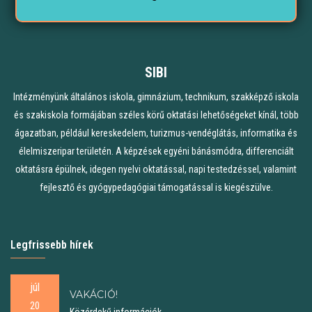
SIBI
Intézményünk általános iskola, gimnázium, technikum, szakképző iskola
és szakiskola formájában széles körű oktatási lehetőségeket kínál, több
ágazatban, például kereskedelem, turizmus-vendéglátás, informatika és
élelmiszeripar területén. A képzések egyéni bánásmódra, differenciált
oktatásra épülnek, idegen nyelvi oktatással, napi testedzéssel, valamint
fejlesztő és gyógypedagógiai támogatással is kiegészülve.
Legfrissebb hírek
júl
VAKÁCIÓ!
20