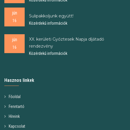
Közérdekű információk
jún
Sulipakkoljunk együtt!
16
Közérdekű információk
XX. kerületi Győztesek Napja díjátadó
jún
rendezvény
16
Közérdekű információk
Hasznos linkek
Főoldal
Fenntartó
Híreink
Kapcsolat