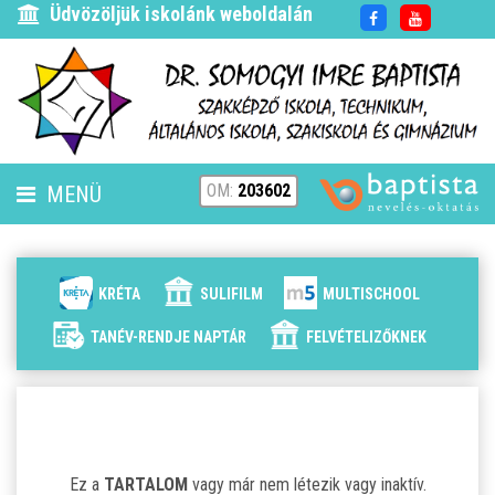
Üdvözöljük iskolánk weboldalán
OM:
203602
MENÜ
FENNTARTÓ
HÍREK
KRÉTA
SULIFILM
MULTISCHOOL
ISKOLÁNK
TANÉV-RENDJE NAPTÁR
FELVÉTELIZŐKNEK
ALAPÍTVÁNYUNK
ELÉRHETŐSÉG
Ez a
TARTALOM
vagy már nem létezik vagy inaktív.