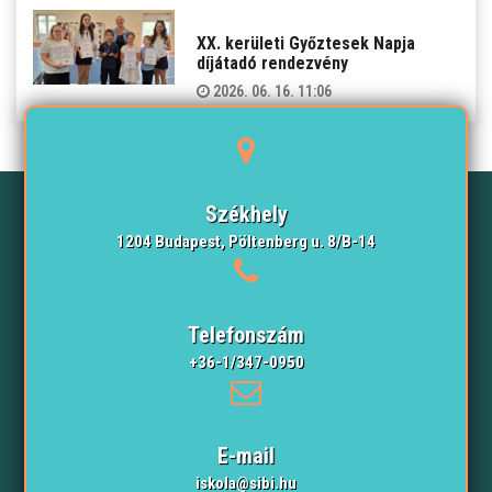
XX. kerületi Győztesek Napja
díjátadó rendezvény
2026. 06. 16. 11:06
Székhely
1204 Budapest, Pöltenberg u. 8/B-14
Telefonszám
+36-1/347-0950
E-mail
iskola@sibi.hu