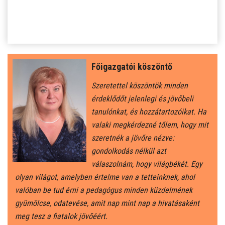
SZJA 1% FELAJÁNLÁS
KÖZÉRDEKŰ
TANULÓINKNAK
Főigazgatói köszöntő
ÁLTALÁNOS ISKOLÁSOKNAK
Szeretettel köszöntök minden
érdeklődőt jelenlegi és jövőbeli
SZÜLŐKNEK
tanulónkat, és hozzátartozóikat. Ha
valaki megkérdezné tőlem, hogy mit
szeretnék a jövőre nézve:
PEDAGÓGUSOK ELÉRHETŐSÉGE
gondolkodás nélkül azt
válaszolnám, hogy világbékét. Egy
ÁLLÁS
olyan világot, amelyben értelme van a tetteinknek, ahol
valóban be tud érni a pedagógus minden küzdelmének
ÉTKEZÉS
gyümölcse, odatevése, amit nap mint nap a hivatásaként
meg tesz a fiatalok jövőéért.
KORONAVÍRUS