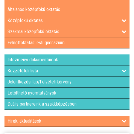
Általános középfokú oktatás
LETÖLTHETŐ NYOMTATVÁNYOK
Középfokú oktatás
DUÁLIS PARTNEREINK A SZAKKKÉPZÉSBEN
Szakmai középfokú oktatás
Felnőttoktatás: esti gimnázium
HÍREK, AKTUALITÁSOK
Intézményi dokumentumok
Közzétételi lista
Jelentkezési lap/Felvételi kérvény
Letölthető nyomtatványok
Duális partnereink a szakkképzésben
Hírek, aktualitások