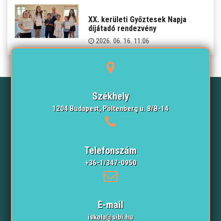
XX. kerületi Győztesek Napja
díjátadó rendezvény
2026. 06. 16. 11:06
Székhely
1204 Budapest, Pöltenberg u. 8/B-14
Telefonszám
+36-1/347-0950
E-mail
iskola@sibi.hu