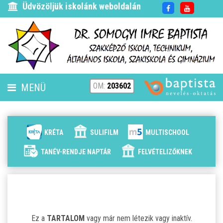
Üdvözöljük iskolánk weboldalán
OM:
203602
MENÜ
FENNTARTÓ
HÍREK
KRÉTA
SULIFILM
MULTISCHOOL
ISKOLÁNK
TANÉV-RENDJE NAPTÁR
FELVÉTELIZŐKNEK
ALAPÍTVÁNYUNK
ELÉRHETŐSÉG
Ez a
TARTALOM
vagy már nem létezik vagy inaktív.