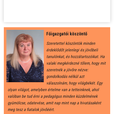
SZJA 1% FELAJÁNLÁS
KÖZÉRDEKŰ
TANULÓINKNAK
Főigazgatói köszöntő
ÁLTALÁNOS ISKOLÁSOKNAK
Szeretettel köszöntök minden
érdeklődőt jelenlegi és jövőbeli
SZÜLŐKNEK
tanulónkat, és hozzátartozóikat. Ha
valaki megkérdezné tőlem, hogy mit
szeretnék a jövőre nézve:
PEDAGÓGUSOK ELÉRHETŐSÉGE
gondolkodás nélkül azt
válaszolnám, hogy világbékét. Egy
ÁLLÁS
olyan világot, amelyben értelme van a tetteinknek, ahol
valóban be tud érni a pedagógus minden küzdelmének
ÉTKEZÉS
gyümölcse, odatevése, amit nap mint nap a hivatásaként
meg tesz a fiatalok jövőéért.
KORONAVÍRUS