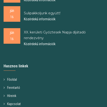
Közérdekű információk
jún
Sulipakkoljunk együtt!
16
Közérdekű információk
XX. kerületi Győztesek Napja díjátadó
jún
rendezvény
16
Közérdekű információk
Hasznos linkek
Főoldal
Fenntartó
Híreink
Kapcsolat