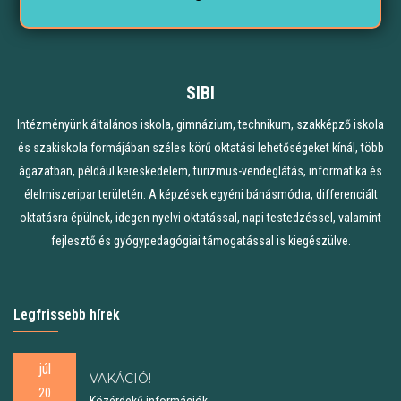
SIBI
Intézményünk általános iskola, gimnázium, technikum, szakképző iskola
és szakiskola formájában széles körű oktatási lehetőségeket kínál, több
ágazatban, például kereskedelem, turizmus-vendéglátás, informatika és
élelmiszeripar területén. A képzések egyéni bánásmódra, differenciált
oktatásra épülnek, idegen nyelvi oktatással, napi testedzéssel, valamint
fejlesztő és gyógypedagógiai támogatással is kiegészülve.
Legfrissebb hírek
júl
VAKÁCIÓ!
20