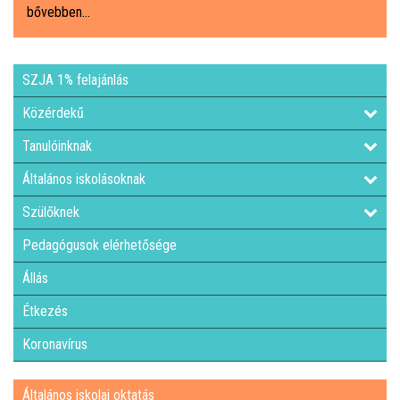
bővebben...
ÁLTALÁNOS ISKOLAI OKTATÁS
SZJA 1% felajánlás
ÁLTALÁNOS KÖZÉPFOKÚ OKTATÁS
Közérdekű
KÖZÉPFOKÚ OKTATÁS
Tanulóinknak
Általános iskolásoknak
SZAKMAI KÖZÉPFOKÚ OKTATÁS
Szülőknek
FELNŐTTOKTATÁS: ESTI GIMNÁZIUM
Pedagógusok elérhetősége
Állás
INTÉZMÉNYI DOKUMENTUMOK
Étkezés
KÖZZÉTÉTELI LISTA
Koronavírus
JELENTKEZÉSI LAP/FELVÉTELI KÉRVÉNY
Általános iskolai oktatás