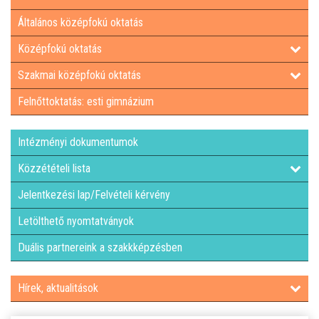
Általános középfokú oktatás
LETÖLTHETŐ NYOMTATVÁNYOK
Középfokú oktatás
DUÁLIS PARTNEREINK A SZAKKKÉPZÉSBEN
Szakmai középfokú oktatás
Felnőttoktatás: esti gimnázium
HÍREK, AKTUALITÁSOK
Intézményi dokumentumok
Közzétételi lista
Jelentkezési lap/Felvételi kérvény
Letölthető nyomtatványok
Duális partnereink a szakkképzésben
Hírek, aktualitások