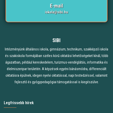
E-mail
iskola@sibi.hu
SIBI
Intézményünk általános iskola, gimnázium, technikum, szakképző iskola
és szakiskola formájában széles körű oktatási lehetőségeket kínál, több
ágazatban, például kereskedelem, turizmus-vendéglátás, informatika és
élelmiszeripar területén. A képzések egyéni bánásmódra, differenciált
oktatásra épülnek, idegen nyelvi oktatással, napi testedzéssel, valamint
fejlesztő és gyógypedagógiai támogatással is kiegészülve.
Legfrissebb hírek