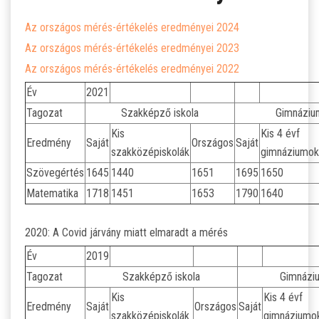
SZJA 1% FELAJÁNLÁS
Az országos mérés-értékelés eredményei 2024
KÖZÉRDEKŰ
Az országos mérés-értékelés eredményei 2023
Az országos mérés-értékelés eredményei 2022
TANULÓINKNAK
Év
2021
Tagozat
Szakképző iskola
Gimnáziu
ÁLTALÁNOS ISKOLÁSOKNAK
Kis
Kis 4 évf
Eredmény
Saját
Országos
Saját
szakközépiskolák
gimnáziumok
SZÜLŐKNEK
Szövegértés
1645
1440
1651
1695
1650
Matematika
1718
1451
1653
1790
1640
PEDAGÓGUSOK ELÉRHETŐSÉGE
2020: A Covid járvány miatt elmaradt a mérés
ÁLLÁS
Év
2019
ÉTKEZÉS
Tagozat
Szakképző iskola
Gimnázi
Kis
Kis 4 évf
Eredmény
Saját
Országos
Saját
KORONAVÍRUS
szakközépiskolák
gimnáziumo