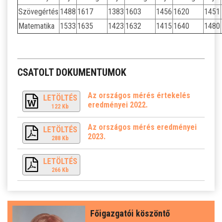
Szövegértés
1488
1617
1383
1603
1456
1620
1451
Matematika
1533
1635
1423
1632
1415
1640
1480
CSATOLT DOKUMENTUMOK
Az országos mérés értekelés
LETÖLTÉS
eredményei 2022.
122 Kb
Az országos mérés eredményei
LETÖLTÉS
2023.
288 Kb
LETÖLTÉS
266 Kb
Főigazgatói köszöntő