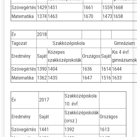
Szövegértés
1429
1451
1661
1559
1668
ÁLTALÁNOS ISKOLAI OKTATÁS
Matematika
1374
1463
1670
1473
1658
ÁLTALÁNOS KÖZÉPFOKÚ OKTATÁS
Év
2018
Tagozat
Szakközépiskola
Gimnázium
KÖZÉPFOKÚ OKTATÁS
Közepes
Kis 4 évf.
Eredmény
Saját
Országos
Saját
szakközépiskolák
gimnáziumok
SZAKMAI KÖZÉPFOKÚ OKTATÁS
Szövegértés
1390
1404
1636
1614
1644
Matematika
1362
1435
1647
1516
1633
FELNŐTTOKTATÁS: ESTI GIMNÁZIUM
Szakközépiskola
INTÉZMÉNYI DOKUMENTUMOK
Év
2017
10. évf.
Szakközépiskolák
KÖZZÉTÉTELI LISTA
Eredmény
Saját
Országos
(orsz.)
Szövegértés
1441
1392
1613
JELENTKEZÉSI LAP/FELVÉTELI KÉRVÉNY