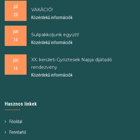
júl
VAKÁCIÓ!
20
Közérdekű információk
jún
Sulipakkoljunk együtt!
16
Közérdekű információk
XX. kerületi Győztesek Napja díjátadó
jún
rendezvény
16
Közérdekű információk
Hasznos linkek
Főoldal
Fenntartó