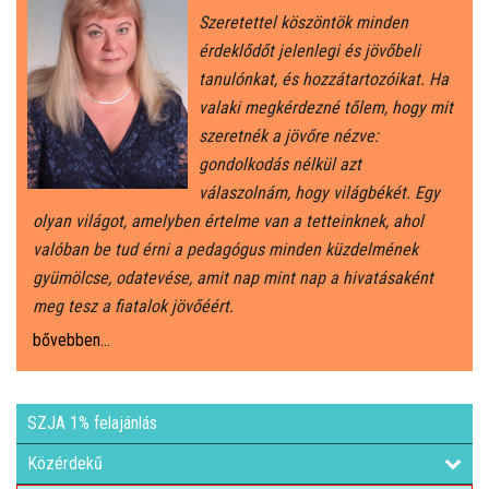
Szeretettel köszöntök minden
érdeklődőt jelenlegi és jövőbeli
tanulónkat, és hozzátartozóikat. Ha
valaki megkérdezné tőlem, hogy mit
szeretnék a jövőre nézve:
gondolkodás nélkül azt
válaszolnám, hogy világbékét. Egy
olyan világot, amelyben értelme van a tetteinknek, ahol
valóban be tud érni a pedagógus minden küzdelmének
gyümölcse, odatevése, amit nap mint nap a hivatásaként
meg tesz a fiatalok jövőéért.
bővebben...
SZJA 1% felajánlás
Közérdekű