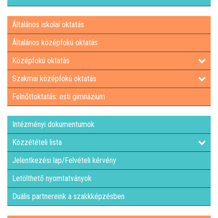
Általános iskolai oktatás
Általános középfokú oktatás
Középfokú oktatás
Szakmai középfokú oktatás
Felnőttoktatás: esti gimnázium
Intézményi dokumentumok
Közzétételi lista
Jelentkezési lap/Felvételi kérvény
Letölthető nyomtatványok
Duális partnereink a szakkképzésben