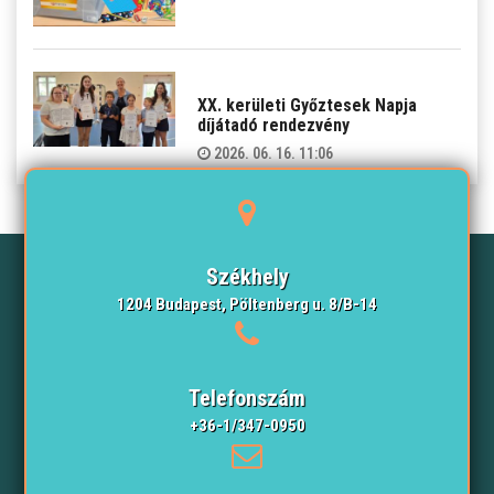
XX. kerületi Győztesek Napja
díjátadó rendezvény
2026. 06. 16. 11:06
Székhely
1204 Budapest, Pöltenberg u. 8/B-14
Telefonszám
+36-1/347-0950