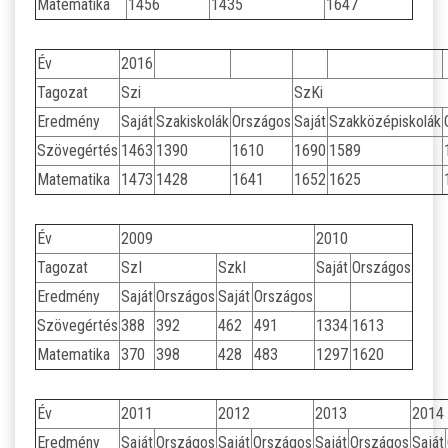
Matematika
1456
1435
1647
LETÖLTHETŐ NYOMTATVÁNYOK
Év
2016
Tagozat
Szi
SzKi
DUÁLIS PARTNEREINK A SZAKKKÉPZÉSBEN
Eredmény
Saját
Szakiskolák
Országos
Saját
Szakközépiskolák
Szövegértés
HÍREK, AKTUALITÁSOK
1463
1390
1610
1690
1589
Matematika
1473
1428
1641
1652
1625
Év
2009
2010
Tagozat
SzI
SzkI
Saját
Országos
Eredmény
Saját
Országos
Saját
Országos
Szövegértés
388
392
462
491
1334
1613
Matematika
370
398
428
483
1297
1620
Év
2011
2012
2013
2014
Eredmény
Saját
Országos
Saját
Országos
Saját
Országos
Saját