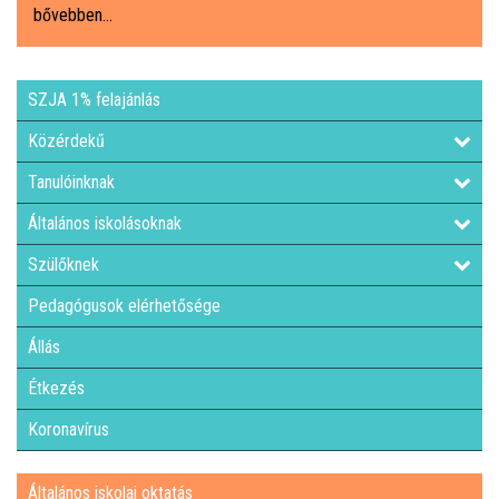
bővebben...
ÁLTALÁNOS ISKOLAI OKTATÁS
SZJA 1% felajánlás
ÁLTALÁNOS KÖZÉPFOKÚ OKTATÁS
Közérdekű
KÖZÉPFOKÚ OKTATÁS
Tanulóinknak
Általános iskolásoknak
SZAKMAI KÖZÉPFOKÚ OKTATÁS
Szülőknek
FELNŐTTOKTATÁS: ESTI GIMNÁZIUM
Pedagógusok elérhetősége
Állás
INTÉZMÉNYI DOKUMENTUMOK
Étkezés
KÖZZÉTÉTELI LISTA
Koronavírus
JELENTKEZÉSI LAP/FELVÉTELI KÉRVÉNY
Általános iskolai oktatás