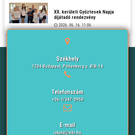
XX. kerületi Győztesek Napja
díjátadó rendezvény
2026. 06. 16. 11:06
Székhely
1204 Budapest, Pöltenberg u. 8/B-14
Telefonszám
+36-1/347-0950
E-mail
iskola@sibi.hu