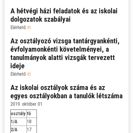
A hétvégi házi feladatok és az iskolai
dolgozatok szabályai
Elérhető
itt
Az osztályozó vizsga tantárgyankénti,
évfolyamonkénti követelményei, a
tanulmányok alatti vizsgák tervezett
ideje
Elérhető
itt
Az iskolai osztályok száma és az
egyes osztályokban a tanulók létszáma
2019. október 01.
osztály
fő
1/A
18
2/A
17