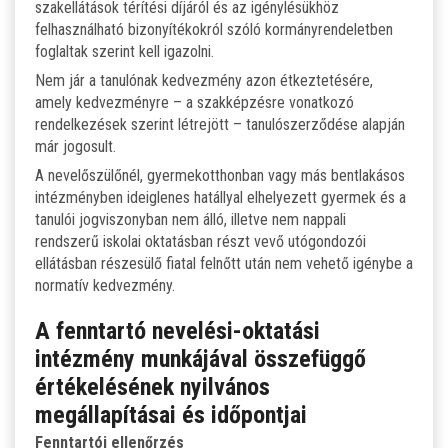
szakellátások térítési díjáról és az igénylésükhöz
felhasználható bizonyítékokról szóló kormányrendeletben
foglaltak szerint kell igazolni.
Nem jár a tanulónak kedvezmény azon étkeztetésére,
amely kedvezményre – a szakképzésre vonatkozó
rendelkezések szerint létrejött – tanulószerződése alapján
már jogosult.
A nevelőszülőnél, gyermekotthonban vagy más bentlakásos
intézményben ideiglenes hatállyal elhelyezett gyermek és a
tanulói jogviszonyban nem álló, illetve nem nappali
rendszerű iskolai oktatásban részt vevő utógondozói
ellátásban részesülő fiatal felnőtt után nem vehető igénybe a
normatív kedvezmény.
A fenntartó nevelési-oktatási
intézmény munkájával összefüggő
értékelésének nyilvános
megállapításai és időpontjai
Fenntartói ellenőrzés