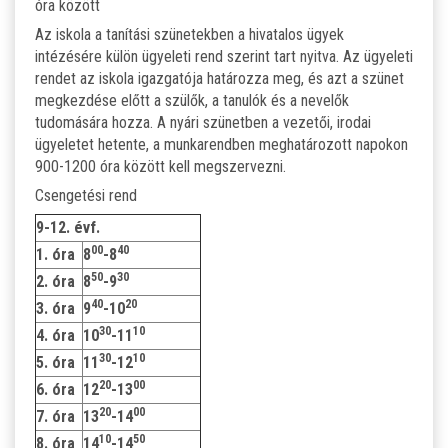
óra között
Az iskola a tanítási szünetekben a hivatalos ügyek
intézésére külön ügyeleti rend szerint tart nyitva. Az ügyeleti
rendet az iskola igazgatója határozza meg, és azt a szünet
megkezdése előtt a szülők, a tanulók és a nevelők
tudomására hozza. A nyári szünetben a vezetői, irodai
ügyeletet hetente, a munkarendben meghatározott napokon
900-1200 óra között kell megszervezni.
Csengetési rend
9-12. évf.
00
40
1. óra
8
-8
50
30
2. óra
8
-9
40
20
3. óra
9
-10
30
10
4. óra
10
-11
30
10
5. óra
11
-12
20
00
6. óra
12
-13
20
00
7. óra
13
-14
10
50
8. óra
14
-14