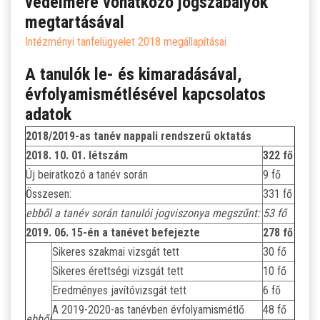
védelmére vonatkozó jogszabályok
megtartásával
Intézményi tanfelügyelet 2018 megállapításai
A tanulók le- és kimaradásával,
évfolyamismétlésével kapcsolatos
adatok
2018/2019-as tanév nappali rendszerű oktatás
2018. 10. 01. létszám
322 fő
Új beiratkozó a tanév során
9 fő
Összesen:
331 fő
ebből a tanév során tanulói jogviszonya megszűnt:
53 fő
2019. 06. 15-én a tanévet befejezte
278 fő
Sikeres szakmai vizsgát tett
30 fő
Sikeres érettségi vizsgát tett
10 fő
Eredményes javítóvizsgát tett
6 fő
A 2019-2020-as tanévben évfolyamismétlő
48 fő
ebből