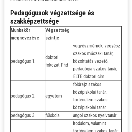
Pedagógusok végzettsége és
szakképzettsége
Munkakör
Végzettség
megnevezése
szintje
vegyészmérnök, vegyész
szakos műszaki tanár,
doktori
pedagógus 1.
közoktatás vezető,
fokozat Phd
pedagógia szakos tanár,
ELTE doktori cím
földrajz szakos
középiskolai tanár,
pedagógus 2.
egyetem
történelem szakos
középiskolai tanár
pedagógus 3.
főiskola
angol szakos nyelvtanár
irodalom, valamint
történelem szakos tanár;