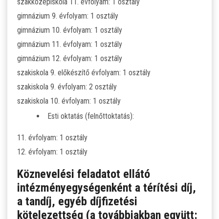
szakközépiskola 11. évfolyam: 1 osztály
gimnázium 9. évfolyam: 1 osztály
ÁLTALÁNOS ISKOLAI OKTATÁS
gimnázium 10. évfolyam: 1 osztály
gimnázium 11. évfolyam: 1 osztály
ÁLTALÁNOS KÖZÉPFOKÚ OKTATÁS
gimnázium 12. évfolyam: 1 osztály
szakiskola 9. előkészítő évfolyam: 1 osztály
KÖZÉPFOKÚ OKTATÁS
szakiskola 9. évfolyam: 2 osztály
szakiskola 10. évfolyam: 1 osztály
SZAKMAI KÖZÉPFOKÚ OKTATÁS
Esti oktatás (felnőttoktatás):
FELNŐTTOKTATÁS: ESTI GIMNÁZIUM
11. évfolyam: 1 osztály
12. évfolyam: 1 osztály
INTÉZMÉNYI DOKUMENTUMOK
Köznevelési feladatot ellátó
KÖZZÉTÉTELI LISTA
intézményegységenként a térítési díj,
a tandíj, egyéb díjfizetési
JELENTKEZÉSI LAP/FELVÉTELI KÉRVÉNY
kötelezettség (a továbbiakban együtt: