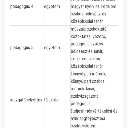
pedagógus 4.
egyetem
magyar nyelv és irodalom
szakos bölcsész és
középiskolai tanár
műszaki szakoktató,
közoktatási vezető,
pedagógia szakos
pedagógus 5.
egyetem
bölcsész és tanár,
irodalom szakos
középiskolai tanár
könnyűipari mérnök,
könnyűipari szakos
mérnök-tanár,
szakvizsgázott
igazgatóhelyettes
főiskola
pedagógus
(teljesítményértékelési és
minőségfejlesztési
szakterületen)