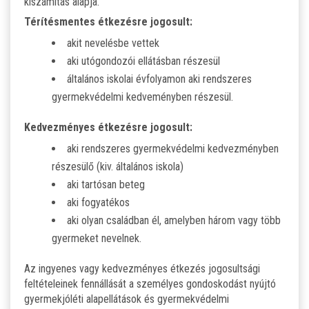
kiszámítás alapja.
Térítésmentes étkezésre jogosult:
akit nevelésbe vettek
aki utógondozói ellátásban részesül
általános iskolai évfolyamon aki rendszeres
gyermekvédelmi kedveményben részesül.
Kedvezményes étkezésre jogosult:
aki rendszeres gyermekvédelmi kedvezményben
részesülő (kiv. általános iskola)
aki tartósan beteg
aki fogyatékos
aki olyan családban él, amelyben három vagy több
gyermeket nevelnek.
Az ingyenes vagy kedvezményes étkezés jogosultsági
feltételeinek fennállását a személyes gondoskodást nyújtó
gyermekjóléti alapellátások és gyermekvédelmi