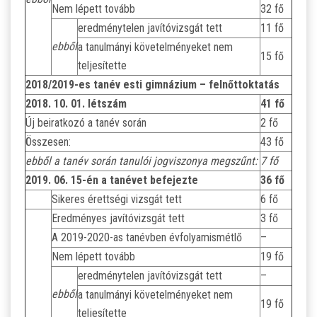
Nem lépett tovább
32 fő
eredménytelen javítóvizsgát tett
11 fő
ebből
a tanulmányi követelményeket nem
15 fő
teljesítette
2018/2019-es tanév esti gimnázium – felnőttoktatás
2018. 10. 01. létszám
41 fő
Új beiratkozó a tanév során
2 fő
Összesen:
43 fő
ebből a tanév során tanulói jogviszonya megszűnt:
7 fő
2019. 06. 15-én a tanévet befejezte
36 fő
Sikeres érettségi vizsgát tett
6 fő
Eredményes javítóvizsgát tett
3 fő
A 2019-2020-as tanévben évfolyamismétlő
–
Nem lépett tovább
19 fő
eredménytelen javítóvizsgát tett
–
ebből
a tanulmányi követelményeket nem
19 fő
teljesítette