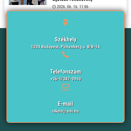
2026. 06. 16. 11:06
Székhely
1204 Budapest, Pöltenberg u. 8/B-14
Telefonszám
+36-1/347-0950
E-mail
iskola@sibi.hu