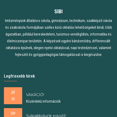
SIBI
Intézményünk általános iskola, gimnázium, technikum, szakképző iskola
és szakiskola formájában széles körű oktatási lehetőségeket kínál, több
ágazatban, például kereskedelem, turizmus-vendéglátás, informatika és
élelmiszeripar területén. A képzések egyéni bánásmódra, differenciált
oktatásra épülnek, idegen nyelvi oktatással, napi testedzéssel, valamint
fejlesztő és gyógypedagógiai támogatással is kiegészülve.
Legfrissebb hírek
júl
VAKÁCIÓ!
20
Közérdekű információk
jún
Sulipakkoljunk együtt!