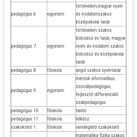
történelem,magyar nyelv
pedagógus 6.
egyetem
és irodalomszakos
középiskolai tanár
történelem szakos
bölcsész és tanár, magyar
pedagógus 7.
egyetem
nyelv és irodalom szakos
bölcsész és középiskolai
tanár
pedagógus 8.
főiskola
angol szakos nyelvtanár
mérnök informatikus,
szociálpedagógus,
pedagógus 9.
egyetem
fejlesztő-differenciáló
szakpedagógus
pedagógus 10.
főiskola
tanító
pedagógus 11.
főiskola
lelkész
szakoktató 1.
főiskola
vendéglátó szakoktató
matematika-fizika szakos