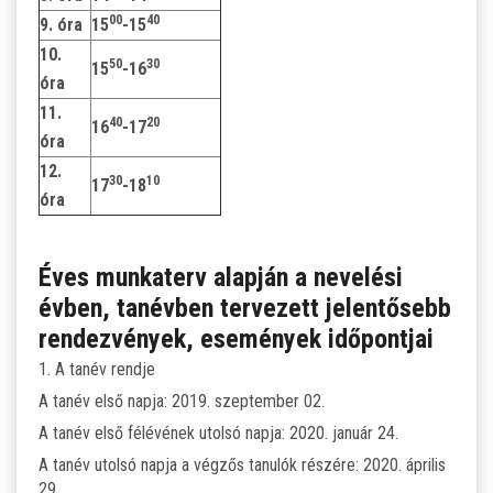
00
40
9. óra
15
-15
10.
50
30
15
-16
óra
11.
40
20
16
-17
óra
12.
30
10
17
-18
óra
Éves munkaterv alapján a nevelési
évben, tanévben tervezett jelentősebb
rendezvények, események időpontjai
1. A tanév rendje
A tanév első napja: 2019. szeptember 02.
A tanév első félévének utolsó napja: 2020. január 24.
A tanév utolsó napja a végzős tanulók részére: 2020. április
29.