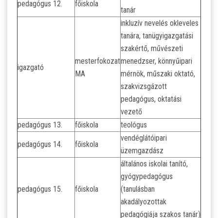
pedagógus 12.
főiskola
tanár
inkluzív nevelés okleveles
tanára, tanügyigazgatási
szakértő, művészeti
mesterfokozat
menedzser, könnyűipari
igazgató
MA
mérnök, műszaki oktató,
szakvizsgázott
pedagógus, oktatási
vezető
pedagógus 13.
főiskola
teológus
vendéglátóipari
pedagógus 14.
főiskola
üzemgazdász
általános iskolai tanító,
gyógypedagógus
pedagógus 15.
főiskola
(tanulásban
akadályozottak
pedagógiája szakos tanár)