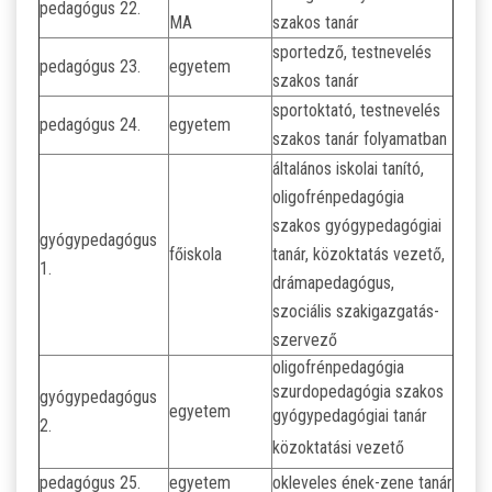
pedagógus 22.
MA
szakos tanár
sportedző, testnevelés
pedagógus 23.
egyetem
szakos tanár
sportoktató, testnevelés
pedagógus 24.
egyetem
szakos tanár folyamatban
általános iskolai tanító,
oligofrénpedagógia
szakos gyógypedagógiai
gyógypedagógus
főiskola
tanár, közoktatás vezető,
1.
drámapedagógus,
szociális szakigazgatás-
szervező
oligofrénpedagógia
szurdopedagógia szakos
gyógypedagógus
egyetem
gyógypedagógiai tanár
2.
közoktatási vezető
pedagógus 25.
egyetem
okleveles ének-zene tanár