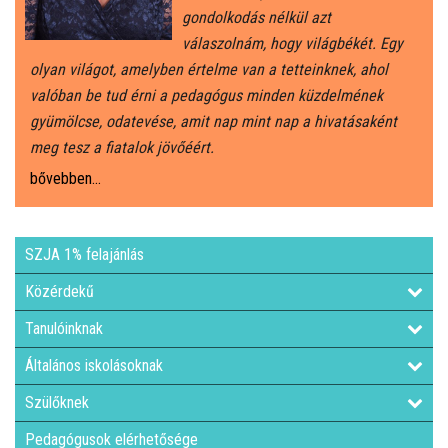
gondolkodás nélkül azt
válaszolnám, hogy világbékét. Egy
olyan világot, amelyben értelme van a tetteinknek, ahol
valóban be tud érni a pedagógus minden küzdelmének
gyümölcse, odatevése, amit nap mint nap a hivatásaként
meg tesz a fiatalok jövőéért.
bővebben...
SZJA 1% felajánlás
Közérdekű
Tanulóinknak
Általános iskolásoknak
Szülőknek
Pedagógusok elérhetősége