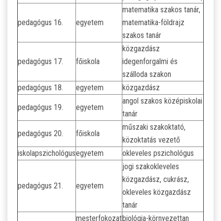
matematika szakos tanár,
pedagógus 16.
egyetem
matematika-földrajz
szakos tanár
közgazdász
pedagógus 17.
főiskola
idegenforgalmi és
szálloda szakon
pedagógus 18.
egyetem
közgazdász
angol szakos középiskolai
pedagógus 19.
egyetem
tanár
műszaki szakoktató,
pedagógus 20.
főiskola
közoktatás vezető
iskolapszichológus
egyetem
okleveles pszichológus
jogi szakokleveles
közgazdász, cukrász,
pedagógus 21.
egyetem
okleveles közgazdász
tanár
mesterfokozat
biológia-környezettan