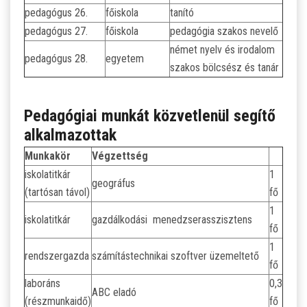
pedagógus 26.
főiskola
tanító
pedagógus 27.
főiskola
pedagógia szakos nevelő
német nyelv és irodalom
pedagógus 28.
egyetem
szakos bölcsész és tanár
Pedagógiai munkát közvetlenül segítő
alkalmazottak
Munkakör
Végzettség
iskolatitkár
1
geográfus
(tartósan távol)
fő
1
iskolatitkár
gazdálkodási menedzserasszisztens
fő
1
rendszergazda
számítástechnikai szoftver üzemeltető
fő
laboráns
0,3
ABC eladó
(részmunkaidő)
fő