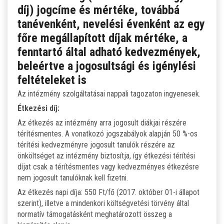
díj) jogcíme és mértéke, továbbá
LETÖLTHETŐ NYOMTATVÁNYOK
tanévenként, nevelési évenként az egy
főre megállapított díjak mértéke, a
DUÁLIS PARTNEREINK A SZAKKKÉPZÉSBEN
fenntartó által adható kedvezmények,
beleértve a jogosultsági és igénylési
HÍREK, AKTUALITÁSOK
feltételeket is
Az intézmény szolgáltatásai nappali tagozaton ingyenesek.
Étkezési díj:
Az étkezés az intézmény arra jogosult diákjai részére
térítésmentes. A vonatkozó jogszabályok alapján 50 %-os
térítési kedvezményre jogosult tanulók részére az
önköltséget az intézmény biztosítja, így étkezési térítési
díjat csak a térítésmentes vagy kedvezményes étkezésre
nem jogosult tanulóknak kell fizetni.
Az étkezés napi díja: 550 Ft/fő (2017. október 01-i állapot
szerint), illetve a mindenkori költségvetési törvény által
normatív támogatásként meghatározott összeg a