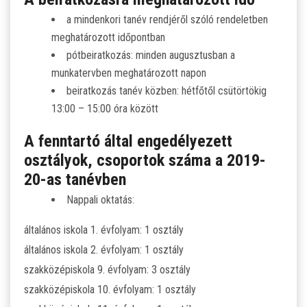
SZJA 1% FELAJÁNLÁS
a mindenkori tanév rendjéről szóló rendeletben
meghatározott időpontban
KÖZÉRDEKŰ
pótbeiratkozás: minden augusztusban a
munkatervben meghatározott napon
TANULÓINKNAK
beiratkozás tanév közben: hétfőtől csütörtökig
13:00 – 15:00 óra között
ÁLTALÁNOS ISKOLÁSOKNAK
A fenntartó által engedélyezett
SZÜLŐKNEK
osztályok, csoportok száma a 2019-
20-as tanévben
PEDAGÓGUSOK ELÉRHETŐSÉGE
Nappali oktatás:
ÁLLÁS
általános iskola 1. évfolyam: 1 osztály
általános iskola 2. évfolyam: 1 osztály
ÉTKEZÉS
szakközépiskola 9. évfolyam: 3 osztály
szakközépiskola 10. évfolyam: 1 osztály
KORONAVÍRUS