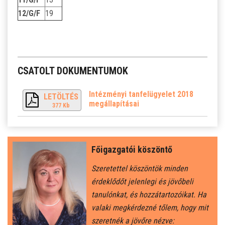
12/G/F
19
CSATOLT DOKUMENTUMOK
Intézményi tanfelügyelet 2018
LETÖLTÉS
megállapításai
377 Kb
Főigazgatói köszöntő
Szeretettel köszöntök minden
érdeklődőt jelenlegi és jövőbeli
tanulónkat, és hozzátartozóikat. Ha
valaki megkérdezné tőlem, hogy mit
szeretnék a jövőre nézve: