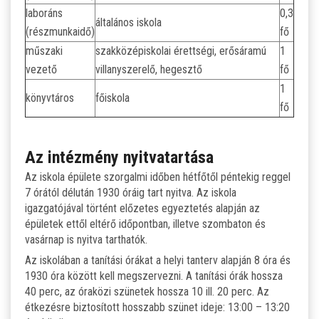
laboráns
0,3
általános iskola
(részmunkaidő)
fő
műszaki
szakközépiskolai érettségi, erősáramú
1
vezető
villanyszerelő, hegesztő
fő
1
könyvtáros
főiskola
fő
Az intézmény nyitvatartása
Az iskola épülete szorgalmi időben hétfőtől péntekig reggel
7 órától délután 1930 óráig tart nyitva. Az iskola
igazgatójával történt előzetes egyeztetés alapján az
épületek ettől eltérő időpontban, illetve szombaton és
vasárnap is nyitva tarthatók.
Az iskolában a tanítási órákat a helyi tanterv alapján 8 óra és
1930 óra között kell megszervezni. A tanítási órák hossza
40 perc, az óraközi szünetek hossza 10 ill. 20 perc. Az
étkezésre biztosított hosszabb szünet ideje: 13:00 – 13:20