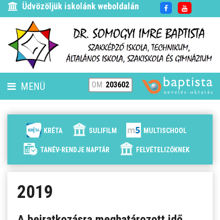
Üdvözöljük iskolánk weboldalán
OM:
203602
MENÜ
FENNTARTÓ
HÍREK
KRÉTA
SULIFILM
MULTISCHOOL
ISKOLÁNK
TANÉV-RENDJE NAPTÁR
FELVÉTELIZŐKNEK
ALAPÍTVÁNYUNK
2019
ELÉRHETŐSÉG
A beiratkozásra meghatározott idő