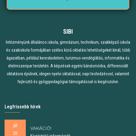
SIBI
Intézményünk általános iskola, gimnázium, technikum, szakképző iskola
és szakiskola formájában széles körű oktatási lehetőségeket kínál, több
ágazatban, például kereskedelem, turizmus-vendéglátás, informatika és
élelmiszeripar területén. A képzések egyéni bánásmódra, differenciált
oktatásra épülnek, idegen nyelvi oktatással, napi testedzéssel, valamint
fejlesztő és gyógypedagógiai támogatással is kiegészülve.
Legfrissebb hírek
júl
VAKÁCIÓ!
20