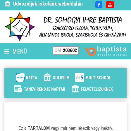
Üdvözöljük iskolánk weboldalán
OM:
203602
MENÜ
FENNTARTÓ
HÍREK
KRÉTA
SULIFILM
MULTISCHOOL
ISKOLÁNK
TANÉV-RENDJE NAPTÁR
FELVÉTELIZŐKNEK
ALAPÍTVÁNYUNK
ELÉRHETŐSÉG
Ez a
TARTALOM
vagy már nem létezik vagy inaktív.