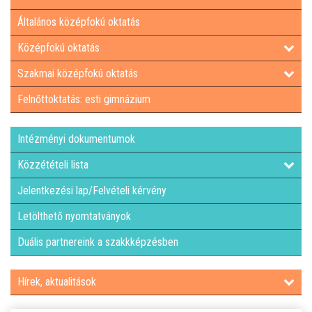
Általános középfokú oktatás
LETÖLTHETŐ NYOMTATVÁNYOK
Középfokú oktatás
DUÁLIS PARTNEREINK A SZAKKKÉPZÉSBEN
Szakmai középfokú oktatás
Felnőttoktatás: esti gimnázium
HÍREK, AKTUALITÁSOK
Intézményi dokumentumok
Közzétételi lista
Jelentkezési lap/Felvételi kérvény
Letölthető nyomtatványok
Duális partnereink a szakkképzésben
Hírek, aktualitások