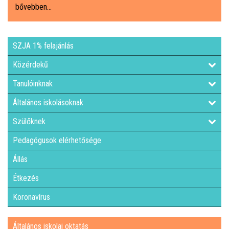
bővebben...
ÁLTALÁNOS ISKOLAI OKTATÁS
SZJA 1% felajánlás
ÁLTALÁNOS KÖZÉPFOKÚ OKTATÁS
Közérdekű
KÖZÉPFOKÚ OKTATÁS
Tanulóinknak
Általános iskolásoknak
SZAKMAI KÖZÉPFOKÚ OKTATÁS
Szülőknek
FELNŐTTOKTATÁS: ESTI GIMNÁZIUM
Pedagógusok elérhetősége
Állás
INTÉZMÉNYI DOKUMENTUMOK
Étkezés
KÖZZÉTÉTELI LISTA
Koronavírus
JELENTKEZÉSI LAP/FELVÉTELI KÉRVÉNY
Általános iskolai oktatás