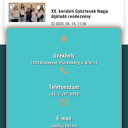
XX. kerületi Győztesek Napja
díjátadó rendezvény
2026. 06. 16. 11:06
Székhely
1204 Budapest, Pöltenberg u. 8/B-14
Telefonszám
+36-1/347-0950
E-mail
iskola@sibi.hu