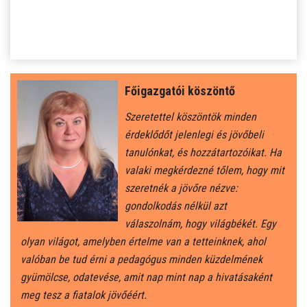
SZJA 1% FELAJÁNLÁS
KÖZÉRDEKŰ
TANULÓINKNAK
Főigazgatói köszöntő
ÁLTALÁNOS ISKOLÁSOKNAK
Szeretettel köszöntök minden
érdeklődőt jelenlegi és jövőbeli
SZÜLŐKNEK
tanulónkat, és hozzátartozóikat. Ha
valaki megkérdezné tőlem, hogy mit
szeretnék a jövőre nézve:
PEDAGÓGUSOK ELÉRHETŐSÉGE
gondolkodás nélkül azt
válaszolnám, hogy világbékét. Egy
ÁLLÁS
olyan világot, amelyben értelme van a tetteinknek, ahol
valóban be tud érni a pedagógus minden küzdelmének
ÉTKEZÉS
gyümölcse, odatevése, amit nap mint nap a hivatásaként
meg tesz a fiatalok jövőéért.
KORONAVÍRUS