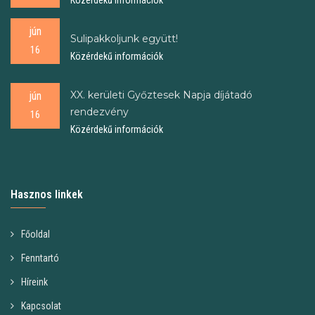
Közérdekű információk
jún
Sulipakkoljunk együtt!
16
Közérdekű információk
XX. kerületi Győztesek Napja díjátadó
jún
rendezvény
16
Közérdekű információk
Hasznos linkek
Főoldal
Fenntartó
Híreink
Kapcsolat