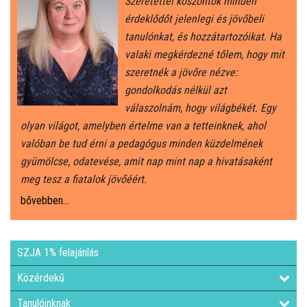
Szeretettel köszöntök minden
érdeklődőt jelenlegi és jövőbeli
ÁLTALÁNOS ISKOLAI OKTATÁS
tanulónkat, és hozzátartozóikat. Ha
valaki megkérdezné tőlem, hogy mit
ÁLTALÁNOS KÖZÉPFOKÚ OKTATÁS
szeretnék a jövőre nézve:
gondolkodás nélkül azt
válaszolnám, hogy világbékét. Egy
KÖZÉPFOKÚ OKTATÁS
olyan világot, amelyben értelme van a tetteinknek, ahol
valóban be tud érni a pedagógus minden küzdelmének
SZAKMAI KÖZÉPFOKÚ OKTATÁS
gyümölcse, odatevése, amit nap mint nap a hivatásaként
meg tesz a fiatalok jövőéért.
FELNŐTTOKTATÁS: ESTI GIMNÁZIUM
bővebben...
INTÉZMÉNYI DOKUMENTUMOK
SZJA 1% felajánlás
KÖZZÉTÉTELI LISTA
Közérdekű
JELENTKEZÉSI LAP/FELVÉTELI KÉRVÉNY
Tanulóinknak