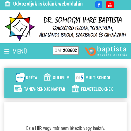
Üdvözöljük iskolánk weboldalán
OM:
203602
MENÜ
FENNTARTÓ
HÍREK
KRÉTA
SULIFILM
MULTISCHOOL
ISKOLÁNK
TANÉV-RENDJE NAPTÁR
FELVÉTELIZŐKNEK
ALAPÍTVÁNYUNK
ELÉRHETŐSÉG
Ez a
HÍR
vagy már nem létezik vagy inaktív.