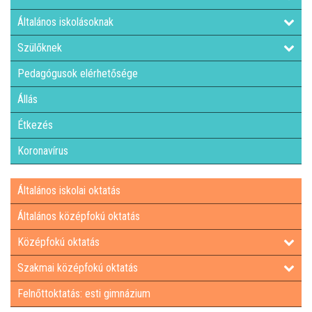
Általános iskolásoknak
LETÖLTHETŐ NYOMTATVÁNYOK
Szülőknek
DUÁLIS PARTNEREINK A SZAKKKÉPZÉSBEN
Pedagógusok elérhetősége
Állás
HÍREK, AKTUALITÁSOK
Étkezés
Koronavírus
Általános iskolai oktatás
Általános középfokú oktatás
Középfokú oktatás
Szakmai középfokú oktatás
Felnőttoktatás: esti gimnázium