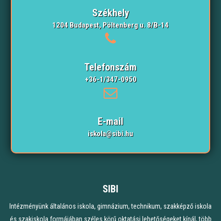
Székhely
1204 Budapest, Pöltenberg u. 8/B-14
Telefonszám
+36-1/347-0950
E-mail
iskola@sibi.hu
SIBI
Intézményünk általános iskola, gimnázium, technikum, szakképző iskola
és szakiskola formájában széles körű oktatási lehetőségeket kínál, több