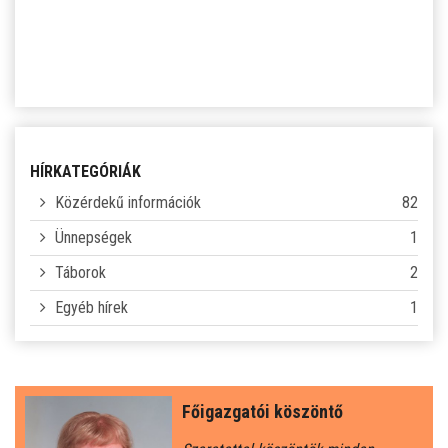
SZJA 1% FELAJÁNLÁS
KÖZÉRDEKŰ
TANULÓINKNAK
ÁLTALÁNOS ISKOLÁSOKNAK
HÍRKATEGÓRIÁK
Közérdekű információk
82
SZÜLŐKNEK
Ünnepségek
1
Táborok
2
PEDAGÓGUSOK ELÉRHETŐSÉGE
Egyéb hírek
1
ÁLLÁS
ÉTKEZÉS
Főigazgatói köszöntő
KORONAVÍRUS