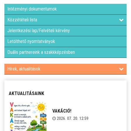
Intézményi dokumentumok
Közzétételi lista
Jelentkezési lap/Felvételi kérvény
Letölthető nyomtatványok
Duális partnereink a szakkképzésben
Hírek, aktualitások
AKTUALITÁSAINK
VAKÁCIÓ!
2026. 07. 20. 12:59