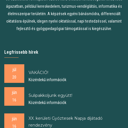
ágazatban, például kereskedelem, turizmus-vendéglátás, informatika és
élelmiszeripar területén. A képzések egyéni bánásmódra, differenciált
oktatásra épülnek, idegen nyelvi oktatással, napi testedzéssel, valamint
fejlesztő és gyógypedagógiai támogatással is kiegészülve.
Legfrissebb hírek
júl
VAKÁCIÓ!
20
Közérdekű információk
jún
Sulipakkoljunk együtt!
16
Közérdekű információk
XX. kerületi Győztesek Napja díjátadó
jún
rendezvény
16