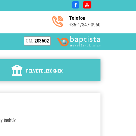
Telefon
+36-1/347-0950
OM:
203602
FELVÉTELIZŐKNEK
 inaktív.