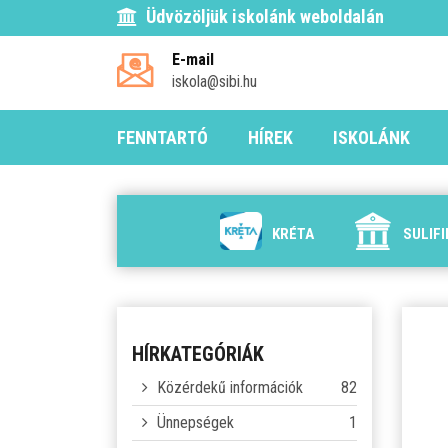
Üdvözöljük iskolánk weboldalán
E-mail
iskola@sibi.hu
FENNTARTÓ
HÍREK
ISKOLÁNK
KRÉTA
SULIF
HÍRKATEGÓRIÁK
Közérdekű információk
82
Ünnepségek
1