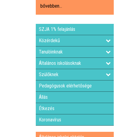
bővebben...
SZJA 1% felajánlás
Közérdekű
Tanulóinknak
Általános iskolásoknak
Szülőknek
Pedagógusok elérhetősége
Állás
Étkezés
Koronavírus