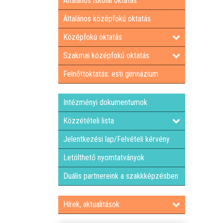
Általános iskolai oktatás
Általános középfokú oktatás
Középfokú oktatás
Szakmai középfokú oktatás
Felnőttoktatás: esti gimnázium
Intézményi dokumentumok
Közzétételi lista
Jelentkezési lap/Felvételi kérvény
Letölthető nyomtatványok
Duális partnereink a szakkképzésben
Hírek, aktualitások