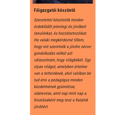
Főigazgatói köszöntő
Szeretettel köszöntök minden
érdeklődőt jelenlegi és jövőbeli
tanulónkat, és hozzátartozóikat.
Ha valaki megkérdezné tőlem,
hogy mit szeretnék a jövőre nézve:
gondolkodás nélkül azt
válaszolnám, hogy világbékét. Egy
olyan világot, amelyben értelme
van a tetteinknek, ahol valóban be
tud érni a pedagógus minden
küzdelmének gyümölcse,
odatevése, amit nap mint nap a
hivatásaként meg tesz a fiatalok
jövőéért.