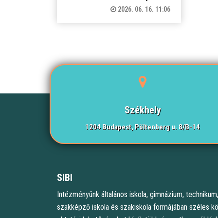
2026. 06. 16. 11:06
Székhely
1204 Budapest, Pöltenberg u. 8/B-14
SIBI
Intézményünk általános iskola, gimnázium, technikum
szakképző iskola és szakiskola formájában széles k