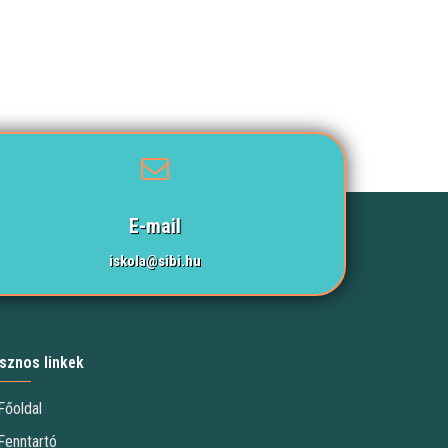
E-mail
iskola@sibi.hu
sznos linkek
Főoldal
Fenntartó