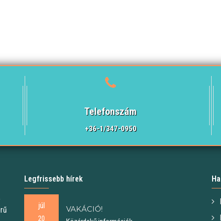
Telefonszám
+36-1/347-0950
Legfrissebb hírek
Ha
,
júl
VAKÁCIÓ!
örű
20