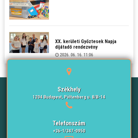
XX. kerületi Győztesek Napja
díjátadó rendezvény
2026. 06. 16. 11:06
Székhely
1204 Budapest, Pöltenberg u. 8/B-14
Telefonszám
+36-1/347-0950