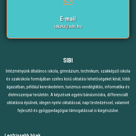
E-mail
iskola@sibi.hu
SIBI
Intézményünk általános iskola, gimnázium, technikum, szakképző iskola
és szakiskola formájában széles körű oktatási lehetőségeket kínál, több
ágazatban, például kereskedelem, turizmus-vendéglátás, informatika és
élelmiszeripar területén. A képzések egyéni bánásmódra, differenciált
oktatásra épülnek, idegen nyelvi oktatással, napi testedzéssel, valamint
fejlesztő és gyógypedagógiai támogatással is kiegészülve.
Legfrissebb hírek