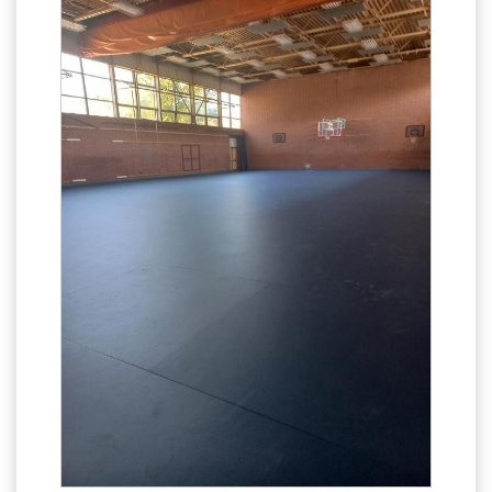
ÁLTALÁNOS ISKOLAI OKTATÁS
ÁLTALÁNOS KÖZÉPFOKÚ OKTATÁS
KÖZÉPFOKÚ OKTATÁS
SZAKMAI KÖZÉPFOKÚ OKTATÁS
FELNŐTTOKTATÁS: ESTI GIMNÁZIUM
INTÉZMÉNYI DOKUMENTUMOK
KÖZZÉTÉTELI LISTA
JELENTKEZÉSI LAP/FELVÉTELI KÉRVÉNY