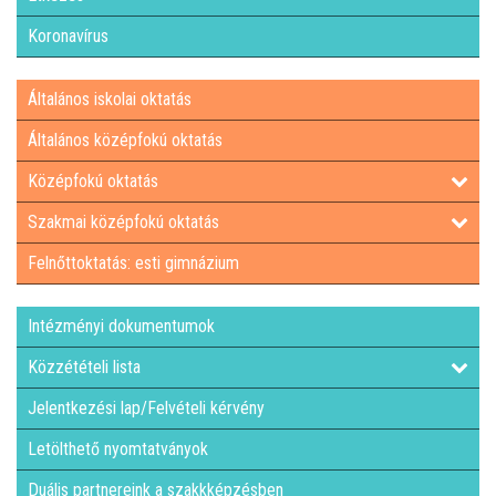
Koronavírus
Általános iskolai oktatás
Általános középfokú oktatás
Középfokú oktatás
Szakmai középfokú oktatás
Felnőttoktatás: esti gimnázium
Intézményi dokumentumok
Közzétételi lista
Jelentkezési lap/Felvételi kérvény
Letölthető nyomtatványok
Duális partnereink a szakkképzésben