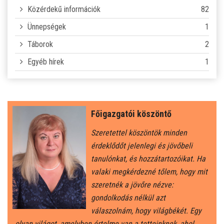
Közérdekű információk
82
Ünnepségek
1
Táborok
2
Egyéb hírek
1
Főigazgatói köszöntő
Szeretettel köszöntök minden
érdeklődőt jelenlegi és jövőbeli
tanulónkat, és hozzátartozóikat. Ha
valaki megkérdezné tőlem, hogy mit
szeretnék a jövőre nézve:
gondolkodás nélkül azt
válaszolnám, hogy világbékét. Egy
olyan világot, amelyben értelme van a tetteinknek, ahol