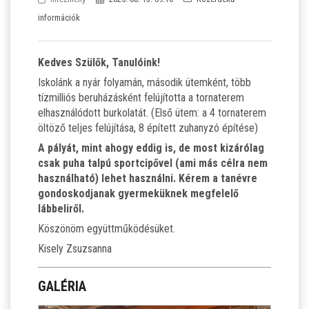
SZJA 1% FELAJÁNLÁS
információk
KÖZÉRDEKŰ
Kedves Szülők, Tanulóink!
TANULÓINKNAK
Iskolánk a nyár folyamán, második ütemként, több
tízmilliós beruházásként felújította a tornaterem
elhasználódott burkolatát. (Első ütem: a 4 tornaterem
ÁLTALÁNOS ISKOLÁSOKNAK
öltöző teljes felújítása, 8 épített zuhanyzó építése)
A pályát, mint ahogy eddig is, de most kizárólag
SZÜLŐKNEK
csak puha talpú sportcipővel (ami más célra nem
használható) lehet használni. Kérem a tanévre
PEDAGÓGUSOK ELÉRHETŐSÉGE
gondoskodjanak gyermeküknek megfelelő
lábbeliről.
Köszönöm együttműködésüket.
ÁLLÁS
Kisely Zsuzsanna
ÉTKEZÉS
GALÉRIA
KORONAVÍRUS