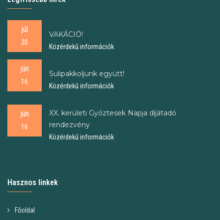
júl
VAKÁCIÓ!
20
Közérdekű információk
jún
Sulipakkoljunk együtt!
16
Közérdekű információk
XX. kerületi Győztesek Napja díjátadó
jún
rendezvény
16
Közérdekű információk
Hasznos linkek
Főoldal