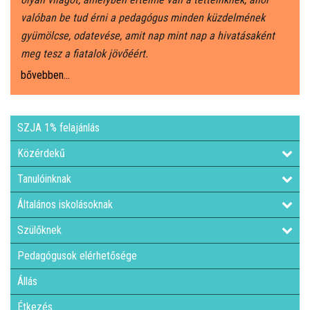
valóban be tud érni a pedagógus minden küzdelmének
gyümölcse, odatevése, amit nap mint nap a hivatásaként
meg tesz a fiatalok jövőéért.
bővebben...
SZJA 1% felajánlás
Közérdekű
Tanulóinknak
Általános iskolásoknak
Szülőknek
Pedagógusok elérhetősége
Állás
Étkezés