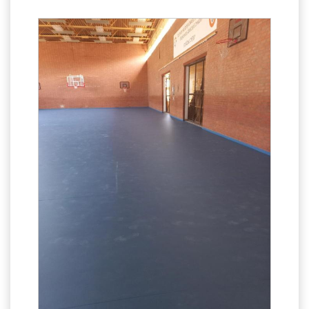
LETÖLTHETŐ NYOMTATVÁNYOK
DUÁLIS PARTNEREINK A SZAKKKÉPZÉSBEN
HÍREK, AKTUALITÁSOK