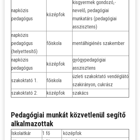
kisgyermek gondozó,-
napközis
nevelő, pedagógiai
középfok
pedagógus
munkatárs (pedagógiai
asszisztens)
napközis
pedagógus
főiskola
mentálhigiénés szakember
(helyettesítő)
napközis
gyógypedagógiai
középfok
pedagógus
asszisztens
üzleti szakoktató vendéglátó
szakoktató 1.
főiskola
szakirányon, cukrász
szakoktató 2.
középfok
szakács
Pedagógiai munkát közvetlenül segítő
alkalmazottak
Iskolaitkár
1 fő
középfok