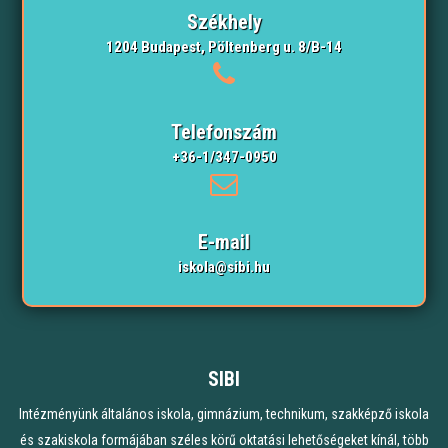
Székhely
1204 Budapest, Pöltenberg u. 8/B-14
Telefonszám
+36-1/347-0950
E-mail
iskola@sibi.hu
SIBI
Intézményünk általános iskola, gimnázium, technikum, szakképző iskola
és szakiskola formájában széles körű oktatási lehetőségeket kínál, több