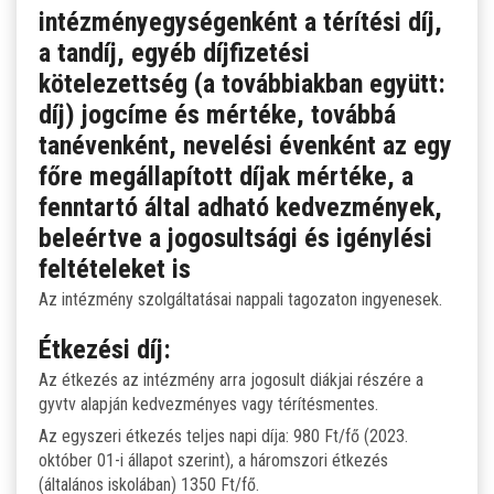
intézményegységenként a térítési díj,
LETÖLTHETŐ NYOMTATVÁNYOK
a tandíj, egyéb díjfizetési
kötelezettség (a továbbiakban együtt:
DUÁLIS PARTNEREINK A SZAKKKÉPZÉSBEN
díj) jogcíme és mértéke, továbbá
tanévenként, nevelési évenként az egy
HÍREK, AKTUALITÁSOK
főre megállapított díjak mértéke, a
fenntartó által adható kedvezmények,
beleértve a jogosultsági és igénylési
feltételeket is
Az intézmény szolgáltatásai nappali tagozaton ingyenesek.
Étkezési díj:
Az étkezés az intézmény arra jogosult diákjai részére a
gyvtv alapján kedvezményes vagy térítésmentes.
Az egyszeri étkezés teljes napi díja: 980 Ft/fő (2023.
október 01-i állapot szerint), a háromszori étkezés
(általános iskolában) 1350 Ft/fő.