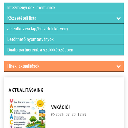
Intézményi dokumentumok
Közzétételi lista
Jelentkezési lap/Felvételi kérvény
Letölthető nyomtatványok
Duális partnereink a szakkképzésben
Hírek, aktualitások
AKTUALITÁSAINK
VAKÁCIÓ!
2026. 07. 20. 12:59