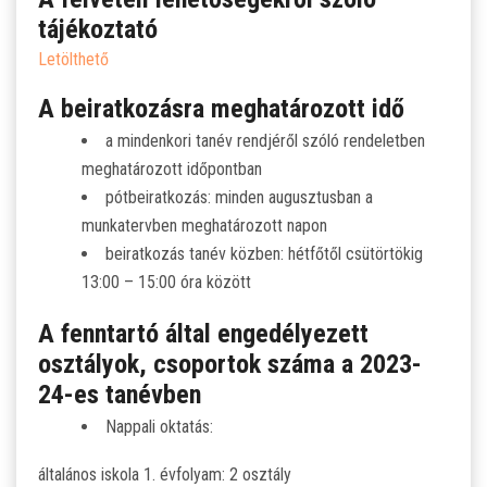
SZJA 1% FELAJÁNLÁS
tájékoztató
Letölthető
KÖZÉRDEKŰ
A beiratkozásra meghatározott idő
TANULÓINKNAK
a mindenkori tanév rendjéről szóló rendeletben
meghatározott időpontban
ÁLTALÁNOS ISKOLÁSOKNAK
pótbeiratkozás: minden augusztusban a
munkatervben meghatározott napon
SZÜLŐKNEK
beiratkozás tanév közben: hétfőtől csütörtökig
13:00 – 15:00 óra között
PEDAGÓGUSOK ELÉRHETŐSÉGE
A fenntartó által engedélyezett
osztályok, csoportok száma a 2023-
ÁLLÁS
24-es tanévben
ÉTKEZÉS
Nappali oktatás:
általános iskola 1. évfolyam: 2 osztály
KORONAVÍRUS