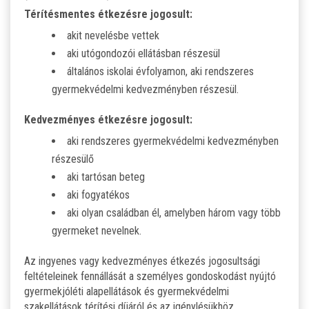
Térítésmentes étkezésre jogosult:
akit nevelésbe vettek
aki utógondozói ellátásban részesül
általános iskolai évfolyamon, aki rendszeres
gyermekvédelmi kedvezményben részesül.
Kedvezményes étkezésre jogosult:
aki rendszeres gyermekvédelmi kedvezményben
részesülő
aki tartósan beteg
aki fogyatékos
aki olyan családban él, amelyben három vagy több
gyermeket nevelnek.
Az ingyenes vagy kedvezményes étkezés jogosultsági
feltételeinek fennállását a személyes gondoskodást nyújtó
gyermekjóléti alapellátások és gyermekvédelmi
szakellátások térítési díjáról és az igénylésükhöz