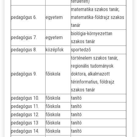
területen)
matematika szakos tanár,
pedagógus 6.
egyetem
matematika-földrajz szakos
tanár
biológia-környezettan
pedagógus 7.
egyetem
szakos tanár
pedagógus 8.
középfok
sportedző
történelem szakos tanár,
regionális tudományok
pedagógus 9.
főiskola
doktora, alkalmazott
térinformatius, földrajz
szakos tanár
pedagógus 10.
főiskola
tanító
pedagógus 11.
főiskola
tanító
pedagógus 12.
főiskola
tanító
pedagógus 13
főiskola
tanító
pedagógus 14.
főiskola
tanító