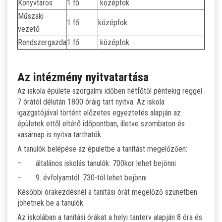
Könyvtáros
1 fő
középfok
Műszaki
1 fő
középfok
vezető
Rendszergazda
1 fő
középfok
Az intézmény nyitvatartása
Az iskola épülete szorgalmi időben hétfőtől péntekig reggel
7 órától délután 1800 óráig tart nyitva. Az iskola
igazgatójával történt előzetes egyeztetés alapján az
épületek ettől eltérő időpontban, illetve szombaton és
vasárnap is nyitva tarthatók.
A tanulók belépése az épületbe a tanítást megelőzően:
– általános iskolás tanulók: 700kor lehet bejönni
– 9. évfolyamtól: 730-tól lehet bejönni
Későbbi órakezdésnél a tanítási órát megelőző szünetben
jöhetnek be a tanulók.
Az iskolában a tanítási órákat a helyi tanterv alapján 8 óra és