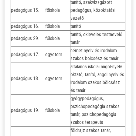
tanító, szakvizsgázott
pedagógus 15.
főiskola
pedagógus, közoktatási
vezető
pedagógus 16.
főiskola
tanító
tanító, okleveles testnevelő
pedagógus 29.
főiskola
tanár
német nyelv és irodalom
pedagógus 17.
egyetem
szakos bölcsész és tanár
általános iskolai angol-nyelv
oktató, tanító, angol nyelv és
pedagógus 18.
egyetem
irodalom szakos bölcsész
és tanár
gyógypedagógus,
pszichopedagógia szakos
pedagógus 19.
főiskola
tanár, pszichopedagógia
szakos terapeuta
földrajz szakos tanár,