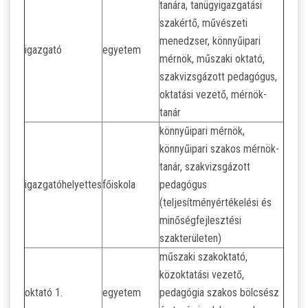
tanára, tanügyigazgatási
szakértő, művészeti
menedzser, könnyűipari
igazgató
egyetem
mérnök, műszaki oktató,
szakvizsgázott pedagógus,
oktatási vezető, mérnök-
tanár
könnyűipari mérnök,
könnyűipari szakos mérnök-
tanár, szakvizsgázott
igazgatóhelyettes
főiskola
pedagógus
(teljesítményértékelési és
minőségfejlesztési
szakterületen)
műszaki szakoktató,
közoktatási vezető,
oktató 1.
egyetem
pedagógia szakos bölcsész