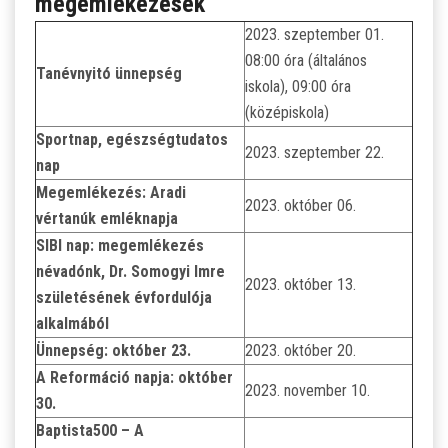
megemlékezések
2023. szeptember 01.
08:00 óra (általános
Tanévnyitó ünnepség
iskola), 09:00 óra
(középiskola)
Sportnap, egészségtudatos
2023. szeptember 22.
nap
Megemlékezés: Aradi
2023. október 06.
vértanúk emléknapja
SIBI nap: megemlékezés
névadónk, Dr. Somogyi Imre
2023. október 13.
születésének évfordulója
alkalmából
Ünnepség: október 23.
2023. október 20.
A Reformáció napja: október
2023. november 10.
30.
Baptista500 – A