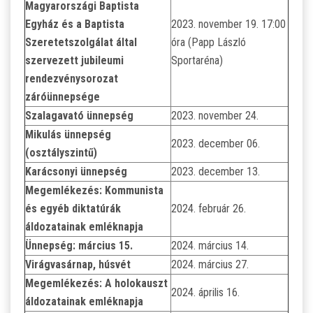
Magyarországi Baptista
Egyház és a Baptista
2023. november 19. 17:00
Szeretetszolgálat által
óra (Papp László
szervezett jubileumi
Sportaréna)
rendezvénysorozat
záróünnepsége
Szalagavató ünnepség
2023. november 24.
Mikulás ünnepség
2023. december 06.
(osztályszintű)
Karácsonyi ünnepség
2023. december 13.
Megemlékezés: Kommunista
és egyéb diktatúrák
2024. február 26.
áldozatainak emléknapja
Ünnepség: március 15.
2024. március 14.
Virágvasárnap, húsvét
2024. március 27.
Megemlékezés: A holokauszt
2024. április 16.
áldozatainak emléknapja