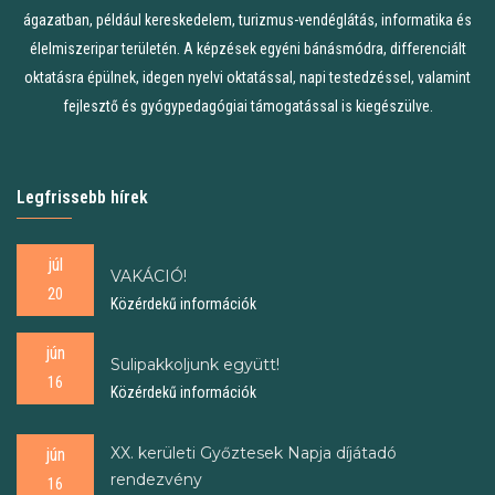
ágazatban, például kereskedelem, turizmus-vendéglátás, informatika és
élelmiszeripar területén. A képzések egyéni bánásmódra, differenciált
oktatásra épülnek, idegen nyelvi oktatással, napi testedzéssel, valamint
fejlesztő és gyógypedagógiai támogatással is kiegészülve.
Legfrissebb hírek
júl
VAKÁCIÓ!
20
Közérdekű információk
jún
Sulipakkoljunk együtt!
16
Közérdekű információk
XX. kerületi Győztesek Napja díjátadó
jún
rendezvény
16