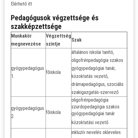
Elérhető itt
Pedagógusok végzettsége és
szakképzettsége
Munkakör
Végzettség
Szak
megnevezése
szintje
általános iskolai tanító,
oligofrénpedagógia szakos
gyógypedagógus
gyógypedagógiai tanár,
főiskola
1.
közoktatás vezető,
drámapedagógus, szociális
szakigazgatás-szervező
oligofrénpedagógia
szurdopedagógia szakos
gyógypedagógus
főiskola
gyógypedagógiai tanár
2.
közoktatási vezető
inkluzív nevelés okleveles