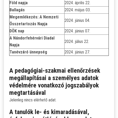
Föld napja
2024. április 22.
Ballagás
2024. május 03.
Megemlékezés: A Nemzeti
2024. június 04.
Összetartozás Napja
DÖK nap
2024. június 07.
A Nándorfehérvári Diadal
2024. július 22.
Napja
Tanévzáró ünnepség
2024. június 27.
A pedagógiai-szakmai ellenőrzések
megállapításai a személyes adatok
védelmére vonatkozó jogszabályok
megtartásával
Jelenleg nincs elérhető adat.
A tanulók le- és kimaradásával,