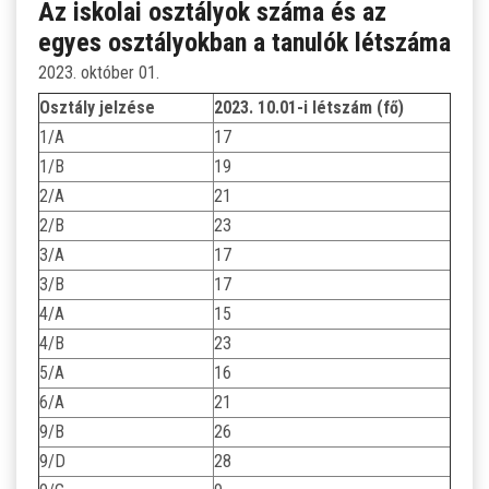
Az iskolai osztályok száma és az
egyes osztályokban a tanulók létszáma
2023. október 01.
Osztály jelzése
2023. 10.01-i létszám (fő)
1/A
17
1/B
19
2/A
21
2/B
23
3/A
17
3/B
17
4/A
15
4/B
23
5/A
16
6/A
21
9/B
26
9/D
28