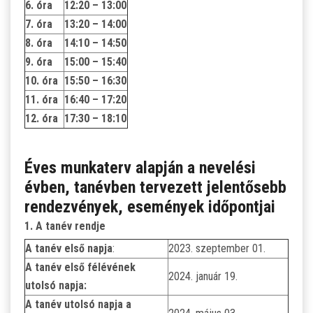
6. óra
12:20 – 13:00
7. óra
13:20 – 14:00
8. óra
14:10 – 14:50
9. óra
15:00 – 15:40
10. óra
15:50 – 16:30
11. óra
16:40 – 17:20
12. óra
17:30 – 18:10
Éves munkaterv alapján a nevelési
évben, tanévben tervezett jelentősebb
rendezvények, események időpontjai
1. A tanév rendje
A tanév első napja
:
2023. szeptember 01.
A tanév első félévének
2024. január 19.
utolsó napja:
A tanév utolsó napja a