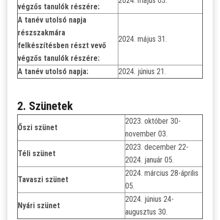
2024. május 03.
végzős tanulók részére:
A tanév utolsó napja
részszakmára
2024. május 31.
felkészítésben részt vevő
végzős tanulók részére:
A tanév utolsó napja:
2024. június 21.
2. Szünetek
2023. október 30-
Őszi szünet
november 03.
2023. december 22-
Téli szünet
2024. január 05.
2024. március 28-április
Tavaszi szünet
05.
2024. június 24-
Nyári szünet
augusztus 30.