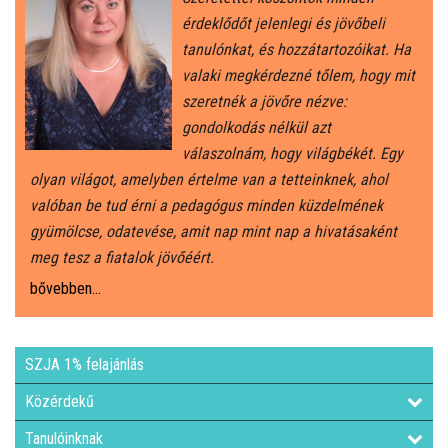
érdeklődőt jelenlegi és jövőbeli
tanulónkat, és hozzátartozóikat. Ha
valaki megkérdezné tőlem, hogy mit
szeretnék a jövőre nézve:
gondolkodás nélkül azt
válaszolnám, hogy világbékét. Egy
olyan világot, amelyben értelme van a tetteinknek, ahol
valóban be tud érni a pedagógus minden küzdelmének
gyümölcse, odatevése, amit nap mint nap a hivatásaként
meg tesz a fiatalok jövőéért.
bővebben...
SZJA 1% felajánlás
Közérdekű
Tanulóinknak