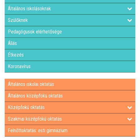
Általános iskolásoknak
Szülőknek
Pedagógusok elérhetősége
Állás
Étkezés
Koronavírus
Általános iskolai oktatás
Általános középfokú oktatás
Középfokú oktatás
Szakmai középfokú oktatás
Felnőttoktatás: esti gimnázium