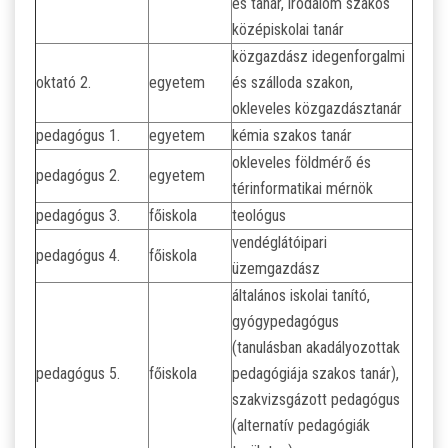
és tanár, irodalom szakos
középiskolai tanár
közgazdász idegenforgalmi
oktató 2.
egyetem
és szálloda szakon,
okleveles közgazdásztanár
pedagógus 1.
egyetem
kémia szakos tanár
okleveles földmérő és
pedagógus 2.
egyetem
térinformatikai mérnök
pedagógus 3.
főiskola
teológus
vendéglátóipari
pedagógus 4.
főiskola
üzemgazdász
általános iskolai tanító,
gyógypedagógus
(tanulásban akadályozottak
pedagógus 5.
főiskola
pedagógiája szakos tanár),
szakvizsgázott pedagógus
(alternatív pedagógiák