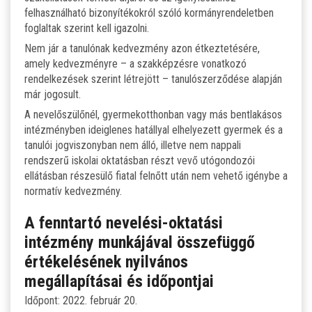
felhasználható bizonyítékokról szóló kormányrendeletben
foglaltak szerint kell igazolni.
Nem jár a tanulónak kedvezmény azon étkeztetésére,
amely kedvezményre – a szakképzésre vonatkozó
rendelkezések szerint létrejött – tanulószerződése alapján
már jogosult.
A nevelőszülőnél, gyermekotthonban vagy más bentlakásos
intézményben ideiglenes hatállyal elhelyezett gyermek és a
tanulói jogviszonyban nem álló, illetve nem nappali
rendszerű iskolai oktatásban részt vevő utógondozói
ellátásban részesülő fiatal felnőtt után nem vehető igénybe a
normatív kedvezmény.
A fenntartó nevelési-oktatási
intézmény munkájával összefüggő
értékelésének nyilvános
megállapításai és időpontjai
Időpont: 2022. február 20.