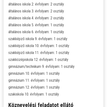
általános iskola 2. évfolyam: 2 osztály
általános iskola 3. évfolyam: 2 osztály
ÁLTALÁNOS ISKOLAI OKTATÁS
általános iskola 4. évfolyam: 2 osztály
ÁLTALÁNOS KÖZÉPFOKÚ OKTATÁS
általános iskola 5. évfolyam: 1 osztály
általános iskola 6. évfolyam: 1 osztály
KÖZÉPFOKÚ OKTATÁS
szakképző iskola 9. évfolyam: 1 osztály
szakképző iskola 10. évfolyam: 1 osztály
SZAKMAI KÖZÉPFOKÚ OKTATÁS
szakképző iskola 11. évfolyam: 1 osztály
szakközépiskola 12. évfolyam: 1 osztály
FELNŐTTOKTATÁS: ESTI GIMNÁZIUM
gimnázium/technikum 9. évfolyam: 1 osztály
gimnázium 10. évfolyam: 1 osztály
INTÉZMÉNYI DOKUMENTUMOK
gimnázium 11. évfolyam: 1 osztály
gimnázium 12. évfolyam: 1 osztály
KÖZZÉTÉTELI LISTA
szakiskola 10. évfolyam: 1 osztály
JELENTKEZÉSI LAP/FELVÉTELI KÉRVÉNY
Köznevelési feladatot ellátó