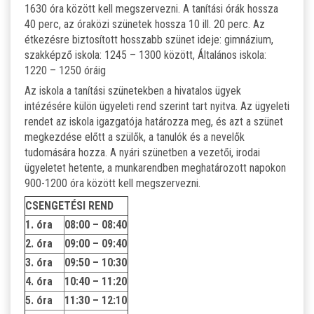
1630 óra között kell megszervezni. A tanítási órák hossza
40 perc, az óraközi szünetek hossza 10 ill. 20 perc. Az
étkezésre biztosított hosszabb szünet ideje: gimnázium,
szakképző iskola: 1245 – 1300 között, Általános iskola:
1220 – 1250 óráig
Az iskola a tanítási szünetekben a hivatalos ügyek
intézésére külön ügyeleti rend szerint tart nyitva. Az ügyeleti
rendet az iskola igazgatója határozza meg, és azt a szünet
megkezdése előtt a szülők, a tanulók és a nevelők
tudomására hozza. A nyári szünetben a vezetői, irodai
ügyeletet hetente, a munkarendben meghatározott napokon
900-1200 óra között kell megszervezni.
CSENGETÉSI REND
1. óra
08:00 – 08:40
2. óra
09:00 – 09:40
3. óra
09:50 – 10:30
4. óra
10:40 – 11:20
5. óra
11:30 – 12:10