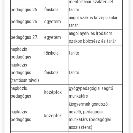
mentortanár szakterület
pedagógus 25.
főiskola
tanító
angol szakos középiskolai
pedagógus 26.
egyetem
tanár
angol nyelv és irodalom
pedagógus 27.
egyetem
szakos bölcsész és tanár
napközis
főiskola
tanító
pedagógus
napközis
pedagógus
főiskola
tanító
(tartósan távol)
napközis
gyógypedagógiai segítő
középfok
pedagógus
munkatárs
kisgyermek gondozó,-
napközis
nevelő, pedagógiai
középfok
pedagógus
munkatárs (pedagógiai
asszisztens)