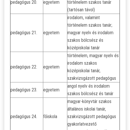
pedagógus 20.
egyetem
történelem szakos tanár
(tartósan távol)
irodalom, valamint
történelem szakos tanár;
pedagógus 21.
egyetem
magyar nyelv és irodalom
szakos bölcsész és
középiskolai tanár
történelem, magyar nyelv és
irodalom szakos
pedagógus 22.
egyetem
középiskolai tanár,
szakvizsgázott pedagógus
angol nyelv és irodalom
pedagógus 23.
egyetem
szakos bölcsész és tanár
magyar-könyvtár szakos
általános iskolai tanár,
pedagógus 24.
főiskola
szakvizsgázott pedagógus
gyakorlatvezető