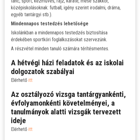
tánc, sport, kézműves, rajz, karate, mese szakkör,
középiskolásoknak: futball, igény szerint irodalmi, dráma,
egyéb tantárgyi stb.).
Mindennapos testedzés lehetősége
Iskolánkban a mindennapos testedzés biztosítása
érdekében sportköri foglalkozásokat szervezünk.
A részvétel minden tanuló számára térítésmentes.
A hétvégi házi feladatok és az iskolai
dolgozatok szabályai
Elérhető
itt
Az osztályozó vizsga tantárgyankénti,
évfolyamonkénti követelményei, a
tanulmányok alatti vizsgák tervezett
ideje
Elérhető
itt