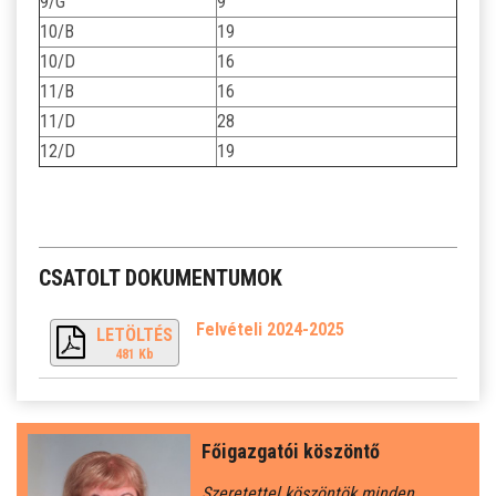
9/G
9
10/B
19
10/D
16
11/B
16
11/D
28
12/D
19
CSATOLT DOKUMENTUMOK
Felvételi 2024-2025
LETÖLTÉS
481 Kb
Főigazgatói köszöntő
Szeretettel köszöntök minden