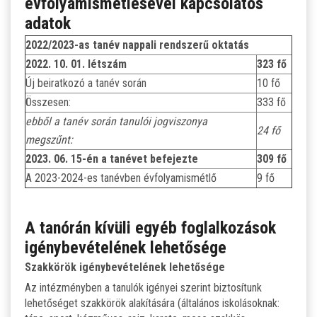
évfolyamismétlésével kapcsolatos
adatok
2022/2023-as tanév nappali rendszerű oktatás
2022. 10. 01. létszám
323 fő
Új beiratkozó a tanév során
10 fő
Összesen:
333 fő
ebből a tanév során tanulói jogviszonya
24 fő
megszűnt:
2023. 06. 15-én a tanévet befejezte
309 fő
A 2023-2024-es tanévben évfolyamismétlő
9 fő
A tanórán kívüli egyéb foglalkozások
igénybevételének lehetősége
Szakkörök igénybevételének lehetősége
Az intézményben a tanulók igényei szerint biztosítunk
lehetőséget szakkörök alakítására (általános iskolásoknak: