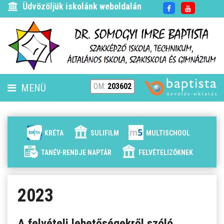
Üdvözöljük iskolánk weboldalán
OM:
203602
MENÜ
FENNTARTÓ
HÍREK
KRÉTA
SULIFILM
MULTISCHOOL
ISKOLÁNK
TANÉV-RENDJE NAPTÁR
FELVÉTELIZŐKNEK
ALAPÍTVÁNYUNK
2023
ELÉRHETŐSÉG
A felvételi lehetőségekről szóló