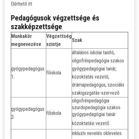
Elérhető itt
Pedagógusok végzettsége és
szakképzettsége
Munkakör
Végzettség
Szak
megnevezése
szintje
általános iskolai tanító,
oligofrénpedagógia szakos
gyógypedagógus
gyógypedagógiai tanár,
főiskola
1.
közoktatás vezető,
drámapedagógus, szociális
szakigazgatás-szervező
oligofrénpedagógia
szurdopedagógia szakos
gyógypedagógus
főiskola
gyógypedagógiai tanár
2.
közoktatási vezető
inkluzív nevelés okleveles