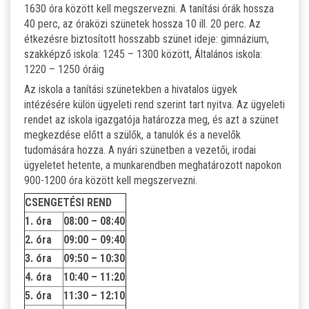
1630 óra között kell megszervezni. A tanítási órák hossza
40 perc, az óraközi szünetek hossza 10 ill. 20 perc. Az
étkezésre biztosított hosszabb szünet ideje: gimnázium,
szakképző iskola: 1245 – 1300 között, Általános iskola:
1220 – 1250 óráig
Az iskola a tanítási szünetekben a hivatalos ügyek
intézésére külön ügyeleti rend szerint tart nyitva. Az ügyeleti
rendet az iskola igazgatója határozza meg, és azt a szünet
megkezdése előtt a szülők, a tanulók és a nevelők
tudomására hozza. A nyári szünetben a vezetői, irodai
ügyeletet hetente, a munkarendben meghatározott napokon
900-1200 óra között kell megszervezni.
CSENGETÉSI REND
1. óra
08:00 – 08:40
2. óra
09:00 – 09:40
3. óra
09:50 – 10:30
4. óra
10:40 – 11:20
5. óra
11:30 – 12:10