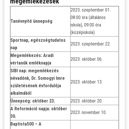
megemlékezések
2023. szeptember 01.
08:00 óra (általános
Tanévnyitó ünnepség
iskola), 09:00 óra
(középiskola)
Sportnap, egészségtudatos
2023. szeptember 22.
nap
Megemlékezés: Aradi
2023. október 06.
vértanúk emléknapja
SIBI nap: megemlékezés
névadónk, Dr. Somogyi Imre
2023. október 13.
születésének évfordulója
alkalmából
Ünnepség: október 23.
2023. október 20.
A Reformáció napja: október
2023. november 10.
30.
Baptista500 – A