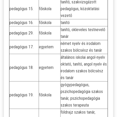
tanító, szakvizsgázott
pedagógus 15.
főiskola
pedagógus, közoktatási
vezető
pedagógus 16.
főiskola
tanító
tanító, okleveles testnevelő
pedagógus 29.
főiskola
tanár
német nyelv és irodalom
pedagógus 17.
egyetem
szakos bölcsész és tanár
általános iskolai angol-nyelv
oktató, tanító, angol nyelv és
pedagógus 18.
egyetem
irodalom szakos bölcsész
és tanár
gyógypedagógus,
pszichopedagógia szakos
pedagógus 19.
főiskola
tanár, pszichopedagógia
szakos terapeuta
földrajz szakos tanár,