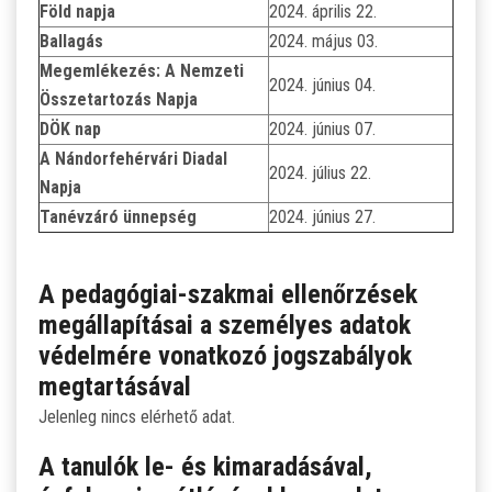
Föld napja
2024. április 22.
Ballagás
2024. május 03.
Megemlékezés: A Nemzeti
2024. június 04.
Összetartozás Napja
DÖK nap
2024. június 07.
A Nándorfehérvári Diadal
2024. július 22.
Napja
Tanévzáró ünnepség
2024. június 27.
A pedagógiai-szakmai ellenőrzések
megállapításai a személyes adatok
védelmére vonatkozó jogszabályok
megtartásával
Jelenleg nincs elérhető adat.
A tanulók le- és kimaradásával,