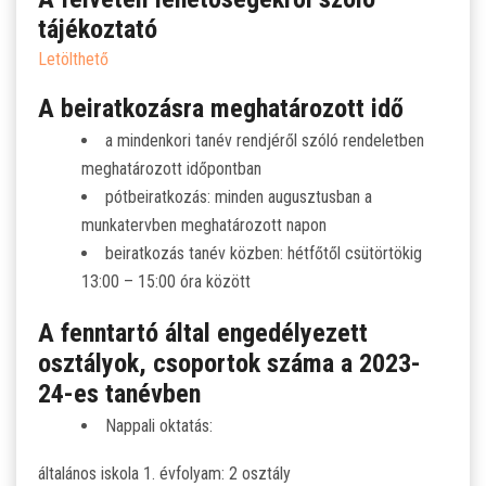
SZJA 1% FELAJÁNLÁS
tájékoztató
Letölthető
KÖZÉRDEKŰ
A beiratkozásra meghatározott idő
TANULÓINKNAK
a mindenkori tanév rendjéről szóló rendeletben
meghatározott időpontban
ÁLTALÁNOS ISKOLÁSOKNAK
pótbeiratkozás: minden augusztusban a
munkatervben meghatározott napon
SZÜLŐKNEK
beiratkozás tanév közben: hétfőtől csütörtökig
13:00 – 15:00 óra között
PEDAGÓGUSOK ELÉRHETŐSÉGE
A fenntartó által engedélyezett
osztályok, csoportok száma a 2023-
ÁLLÁS
24-es tanévben
ÉTKEZÉS
Nappali oktatás:
általános iskola 1. évfolyam: 2 osztály
KORONAVÍRUS