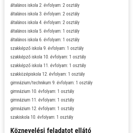
általános iskola 2. évfolyam: 2 osztály
általános iskola 3. évfolyam: 2 osztály
ÁLTALÁNOS ISKOLAI OKTATÁS
általános iskola 4. évfolyam: 2 osztály
ÁLTALÁNOS KÖZÉPFOKÚ OKTATÁS
általános iskola 5. évfolyam: 1 osztály
általános iskola 6. évfolyam: 1 osztály
KÖZÉPFOKÚ OKTATÁS
szakképző iskola 9. évfolyam: 1 osztály
szakképző iskola 10. évfolyam: 1 osztály
SZAKMAI KÖZÉPFOKÚ OKTATÁS
szakképző iskola 11. évfolyam: 1 osztály
szakközépiskola 12. évfolyam: 1 osztály
FELNŐTTOKTATÁS: ESTI GIMNÁZIUM
gimnázium/technikum 9. évfolyam: 1 osztály
gimnázium 10. évfolyam: 1 osztály
INTÉZMÉNYI DOKUMENTUMOK
gimnázium 11. évfolyam: 1 osztály
gimnázium 12. évfolyam: 1 osztály
KÖZZÉTÉTELI LISTA
szakiskola 10. évfolyam: 1 osztály
JELENTKEZÉSI LAP/FELVÉTELI KÉRVÉNY
Köznevelési feladatot ellátó