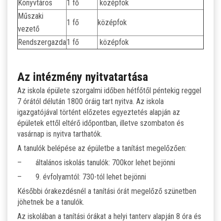
Könyvtáros
1 fő
középfok
Műszaki
1 fő
középfok
vezető
Rendszergazda
1 fő
középfok
Az intézmény nyitvatartása
Az iskola épülete szorgalmi időben hétfőtől péntekig reggel
7 órától délután 1800 óráig tart nyitva. Az iskola
igazgatójával történt előzetes egyeztetés alapján az
épületek ettől eltérő időpontban, illetve szombaton és
vasárnap is nyitva tarthatók.
A tanulók belépése az épületbe a tanítást megelőzően:
– általános iskolás tanulók: 700kor lehet bejönni
– 9. évfolyamtól: 730-tól lehet bejönni
Későbbi órakezdésnél a tanítási órát megelőző szünetben
jöhetnek be a tanulók.
Az iskolában a tanítási órákat a helyi tanterv alapján 8 óra és