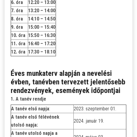
6. óra
12:20 – 13:00
7. óra
13:20 – 14:00
8. óra
14:10 – 14:50
9. óra
15:00 – 15:40
10. óra
15:50 – 16:30
11. óra
16:40 – 17:20
12. óra
17:30 – 18:10
Éves munkaterv alapján a nevelési
évben, tanévben tervezett jelentősebb
rendezvények, események időpontjai
1. A tanév rendje
A tanév első napja
:
2023. szeptember 01.
A tanév első félévének
2024. január 19.
utolsó napja:
A tanév utolsó napja a