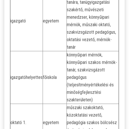
tanára, tanügyigazgatási
szakértő, művészeti
menedzser, könnyűipari
igazgató
egyetem
mérnök, műszaki oktató,
szakvizsgázott pedagógus,
oktatási vezető, mérnök-
tanár
könnyűipari mérnök,
könnyűipari szakos mérnök-
tanár, szakvizsgázott
igazgatóhelyettes
főiskola
pedagógus
(teljesítményértékelési és
minőségfejlesztési
szakterületen)
műszaki szakoktató,
közoktatási vezető,
oktató 1.
egyetem
pedagógia szakos bölcsész