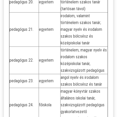
pedagógus 20.
egyetem
történelem szakos tanár
(tartósan távol)
irodalom, valamint
történelem szakos tanár;
pedagógus 21.
egyetem
magyar nyelv és irodalom
szakos bölcsész és
középiskolai tanár
történelem, magyar nyelv és
irodalom szakos
pedagógus 22.
egyetem
középiskolai tanár,
szakvizsgázott pedagógus
angol nyelv és irodalom
pedagógus 23.
egyetem
szakos bölcsész és tanár
magyar-könyvtár szakos
általános iskolai tanár,
pedagógus 24.
főiskola
szakvizsgázott pedagógus
gyakorlatvezető