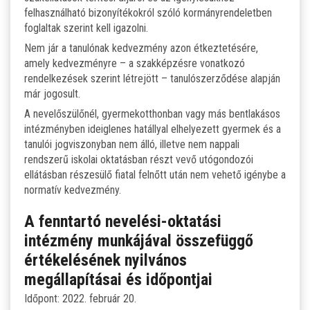
felhasználható bizonyítékokról szóló kormányrendeletben
foglaltak szerint kell igazolni.
Nem jár a tanulónak kedvezmény azon étkeztetésére,
amely kedvezményre – a szakképzésre vonatkozó
rendelkezések szerint létrejött – tanulószerződése alapján
már jogosult.
A nevelőszülőnél, gyermekotthonban vagy más bentlakásos
intézményben ideiglenes hatállyal elhelyezett gyermek és a
tanulói jogviszonyban nem álló, illetve nem nappali
rendszerű iskolai oktatásban részt vevő utógondozói
ellátásban részesülő fiatal felnőtt után nem vehető igénybe a
normatív kedvezmény.
A fenntartó nevelési-oktatási
intézmény munkájával összefüggő
értékelésének nyilvános
megállapításai és időpontjai
Időpont: 2022. február 20.