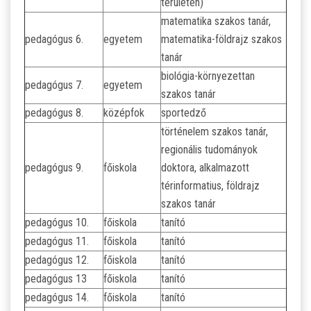
területen)
matematika szakos tanár,
pedagógus 6.
egyetem
matematika-földrajz szakos
tanár
biológia-környezettan
pedagógus 7.
egyetem
szakos tanár
pedagógus 8.
középfok
sportedző
történelem szakos tanár,
regionális tudományok
pedagógus 9.
főiskola
doktora, alkalmazott
térinformatius, földrajz
szakos tanár
pedagógus 10.
főiskola
tanító
pedagógus 11.
főiskola
tanító
pedagógus 12.
főiskola
tanító
pedagógus 13
főiskola
tanító
pedagógus 14.
főiskola
tanító