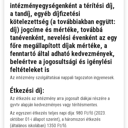
intézményegységenként a térítési díj,
LETÖLTHETŐ NYOMTATVÁNYOK
a tandíj, egyéb díjfizetési
kötelezettség (a továbbiakban együtt:
DUÁLIS PARTNEREINK A SZAKKKÉPZÉSBEN
díj) jogcíme és mértéke, továbbá
tanévenként, nevelési évenként az egy
HÍREK, AKTUALITÁSOK
főre megállapított díjak mértéke, a
fenntartó által adható kedvezmények,
beleértve a jogosultsági és igénylési
feltételeket is
Az intézmény szolgáltatásai nappali tagozaton ingyenesek.
Étkezési díj:
Az étkezés az intézmény arra jogosult diákjai részére a
gyvtv alapján kedvezményes vagy térítésmentes.
Az egyszeri étkezés teljes napi díja: 980 Ft/fő (2023.
október 01-i állapot szerint), a háromszori étkezés
(általános iskolában) 1350 Ft/fő.