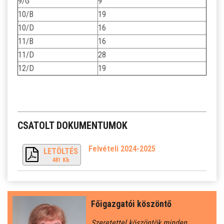
9/G
9
10/B
19
10/D
16
11/B
16
11/D
28
12/D
19
CSATOLT DOKUMENTUMOK
Felvételi 2024-2025
LETÖLTÉS
481 Kb
Főigazgatói köszöntő
Szeretettel köszöntök minden