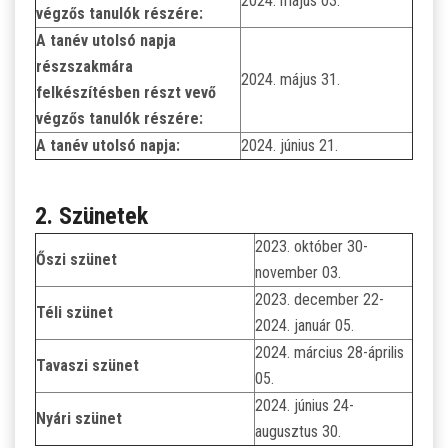
2024. május 03.
végzős tanulók részére:
A tanév utolsó napja
részszakmára
2024. május 31.
felkészítésben részt vevő
végzős tanulók részére:
A tanév utolsó napja:
2024. június 21.
2. Szünetek
2023. október 30-
Őszi szünet
november 03.
2023. december 22-
Téli szünet
2024. január 05.
2024. március 28-április
Tavaszi szünet
05.
2024. június 24-
Nyári szünet
augusztus 30.