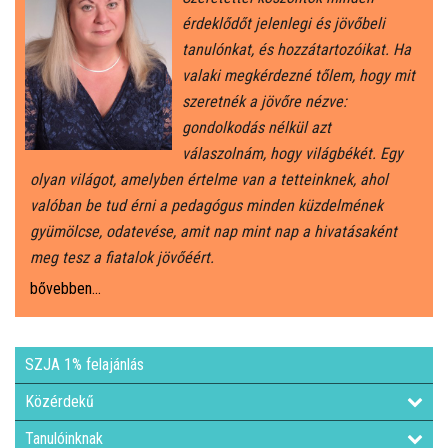
érdeklődőt jelenlegi és jövőbeli
tanulónkat, és hozzátartozóikat. Ha
valaki megkérdezné tőlem, hogy mit
szeretnék a jövőre nézve:
gondolkodás nélkül azt
válaszolnám, hogy világbékét. Egy
olyan világot, amelyben értelme van a tetteinknek, ahol
valóban be tud érni a pedagógus minden küzdelmének
gyümölcse, odatevése, amit nap mint nap a hivatásaként
meg tesz a fiatalok jövőéért.
bővebben...
SZJA 1% felajánlás
Közérdekű
Tanulóinknak