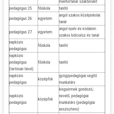
mentortanár szakterület
pedagógus 25.
főiskola
tanító
angol szakos középiskolai
pedagógus 26.
egyetem
tanár
angol nyelv és irodalom
pedagógus 27.
egyetem
szakos bölcsész és tanár
napközis
főiskola
tanító
pedagógus
napközis
pedagógus
főiskola
tanító
(tartósan távol)
napközis
gyógypedagógiai segítő
középfok
pedagógus
munkatárs
kisgyermek gondozó,-
napközis
nevelő, pedagógiai
középfok
pedagógus
munkatárs (pedagógiai
asszisztens)