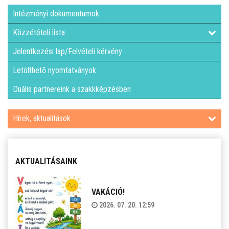
Intézményi dokumentumok
Közzétételi lista
Jelentkezési lap/Felvételi kérvény
Letölthető nyomtatványok
Duális partnereink a szakkképzésben
Hírek, aktualitások
AKTUALITÁSAINK
VAKÁCIÓ!
2026. 07. 20. 12:59