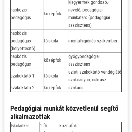
kisgyermek gondozó,-
napközis
nevelő, pedagógiai
középfok
pedagógus
munkatárs (pedagógiai
asszisztens)
napközis
pedagógus
főiskola
mentálhigiénés szakember
(helyettesítő)
napközis
gyógypedagógiai
középfok
pedagógus
asszisztens
üzleti szakoktató vendéglátó
szakoktató 1.
főiskola
szakirányon, cukrász
szakoktató 2.
középfok
szakács
Pedagógiai munkát közvetlenül segítő
alkalmazottak
Iskolaitkár
1 fő
középfok