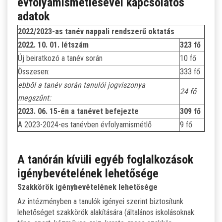
évfolyamismétlésével kapcsolatos
adatok
2022/2023-as tanév nappali rendszerű oktatás
2022. 10. 01. létszám
323 fő
Új beiratkozó a tanév során
10 fő
Összesen:
333 fő
ebből a tanév során tanulói jogviszonya
24 fő
megszűnt:
2023. 06. 15-én a tanévet befejezte
309 fő
A 2023-2024-es tanévben évfolyamismétlő
9 fő
A tanórán kívüli egyéb foglalkozások
igénybevételének lehetősége
Szakkörök igénybevételének lehetősége
Az intézményben a tanulók igényei szerint biztosítunk
lehetőséget szakkörök alakítására (általános iskolásoknak: