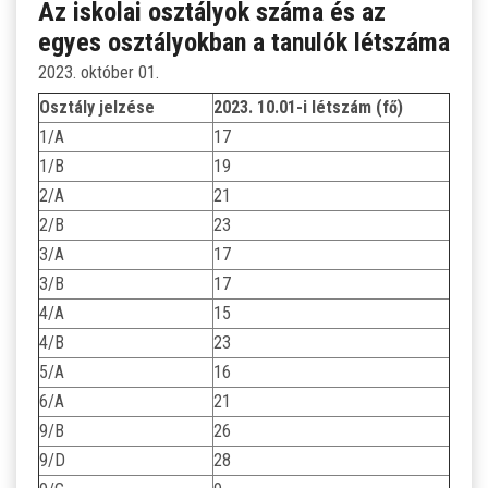
Az iskolai osztályok száma és az
egyes osztályokban a tanulók létszáma
2023. október 01.
Osztály jelzése
2023. 10.01-i létszám (fő)
1/A
17
1/B
19
2/A
21
2/B
23
3/A
17
3/B
17
4/A
15
4/B
23
5/A
16
6/A
21
9/B
26
9/D
28