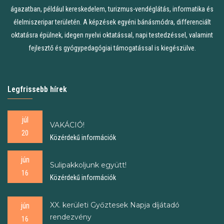
ágazatban, például kereskedelem, turizmus-vendéglátás, informatika és
élelmiszeripar területén. A képzések egyéni bánásmódra, differenciált
oktatásra épülnek, idegen nyelvi oktatással, napi testedzéssel, valamint
fejlesztő és gyógypedagógiai támogatással is kiegészülve.
Legfrissebb hírek
júl
VAKÁCIÓ!
20
Közérdekű információk
jún
Sulipakkoljunk együtt!
16
Közérdekű információk
XX. kerületi Győztesek Napja díjátadó
jún
rendezvény
16