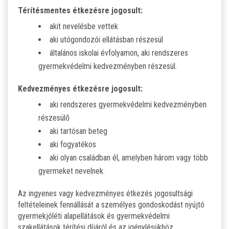
Térítésmentes étkezésre jogosult:
akit nevelésbe vettek
aki utógondozói ellátásban részesül
általános iskolai évfolyamon, aki rendszeres
gyermekvédelmi kedvezményben részesül.
Kedvezményes étkezésre jogosult:
aki rendszeres gyermekvédelmi kedvezményben
részesülő
aki tartósan beteg
aki fogyatékos
aki olyan családban él, amelyben három vagy több
gyermeket nevelnek.
Az ingyenes vagy kedvezményes étkezés jogosultsági
feltételeinek fennállását a személyes gondoskodást nyújtó
gyermekjóléti alapellátások és gyermekvédelmi
szakellátások térítési díjáról és az igénylésükhöz