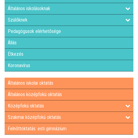
Általános iskolásoknak
Szülőknek
Pedagógusok elérhetősége
Állás
Étkezés
Koronavírus
Általános iskolai oktatás
Általános középfokú oktatás
Középfokú oktatás
Szakmai középfokú oktatás
Felnőttoktatás: esti gimnázium