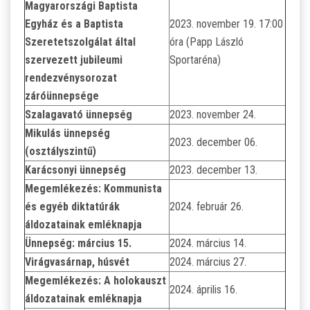
Magyarországi Baptista
Egyház és a Baptista
2023. november 19. 17:00
Szeretetszolgálat által
óra (Papp László
szervezett jubileumi
Sportaréna)
rendezvénysorozat
záróünnepsége
Szalagavató ünnepség
2023. november 24.
Mikulás ünnepség
2023. december 06.
(osztályszintű)
Karácsonyi ünnepség
2023. december 13.
Megemlékezés: Kommunista
és egyéb diktatúrák
2024. február 26.
áldozatainak emléknapja
Ünnepség: március 15.
2024. március 14.
Virágvasárnap, húsvét
2024. március 27.
Megemlékezés: A holokauszt
2024. április 16.
áldozatainak emléknapja