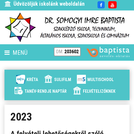
Üdvözöljük iskolánk weboldalán
OM:
203602
MENÜ
FENNTARTÓ
HÍREK
KRÉTA
SULIFILM
MULTISCHOOL
ISKOLÁNK
TANÉV-RENDJE NAPTÁR
FELVÉTELIZŐKNEK
ALAPÍTVÁNYUNK
2023
ELÉRHETŐSÉG
A felvételi lehetőségekről szóló