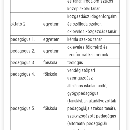
és tanár, irodalom szakos
középiskolai tanár
közgazdász idegenforgalmi
oktató 2.
egyetem
és szálloda szakon,
okleveles közgazdásztanár
pedagógus 1.
egyetem
kémia szakos tanár
okleveles földmérő és
pedagógus 2.
egyetem
térinformatikai mérnök
pedagógus 3.
főiskola
teológus
vendéglátóipari
pedagógus 4.
főiskola
üzemgazdász
általános iskolai tanító,
gyógypedagógus
(tanulásban akadályozottak
pedagógus 5.
főiskola
pedagógiája szakos tanár),
szakvizsgázott pedagógus
(alternatív pedagógiák