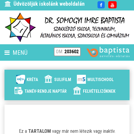
Üdvözöljük iskolánk weboldalán
OM:
203602
MENÜ
FENNTARTÓ
HÍREK
KRÉTA
SULIFILM
MULTISCHOOL
ISKOLÁNK
TANÉV-RENDJE NAPTÁR
FELVÉTELIZŐKNEK
ALAPÍTVÁNYUNK
ELÉRHETŐSÉG
Ez a
TARTALOM
vagy már nem létezik vagy inaktív.