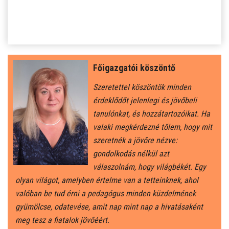
SZJA 1% FELAJÁNLÁS
KÖZÉRDEKŰ
TANULÓINKNAK
Főigazgatói köszöntő
ÁLTALÁNOS ISKOLÁSOKNAK
Szeretettel köszöntök minden
érdeklődőt jelenlegi és jövőbeli
SZÜLŐKNEK
tanulónkat, és hozzátartozóikat. Ha
valaki megkérdezné tőlem, hogy mit
szeretnék a jövőre nézve:
PEDAGÓGUSOK ELÉRHETŐSÉGE
gondolkodás nélkül azt
válaszolnám, hogy világbékét. Egy
ÁLLÁS
olyan világot, amelyben értelme van a tetteinknek, ahol
valóban be tud érni a pedagógus minden küzdelmének
ÉTKEZÉS
gyümölcse, odatevése, amit nap mint nap a hivatásaként
meg tesz a fiatalok jövőéért.
KORONAVÍRUS