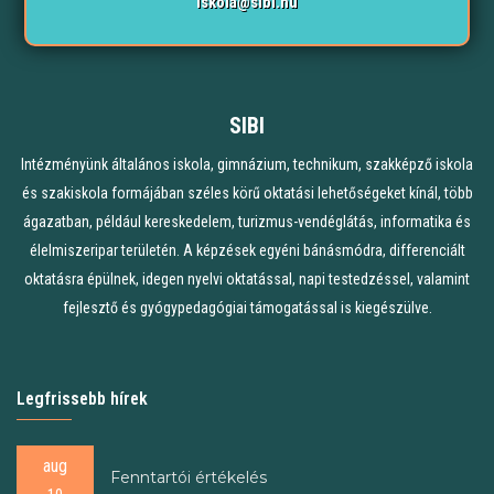
iskola@sibi.hu
SIBI
Intézményünk általános iskola, gimnázium, technikum, szakképző iskola
és szakiskola formájában széles körű oktatási lehetőségeket kínál, több
ágazatban, például kereskedelem, turizmus-vendéglátás, informatika és
élelmiszeripar területén. A képzések egyéni bánásmódra, differenciált
oktatásra épülnek, idegen nyelvi oktatással, napi testedzéssel, valamint
fejlesztő és gyógypedagógiai támogatással is kiegészülve.
Legfrissebb hírek
aug
Fenntartói értékelés