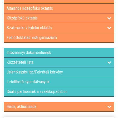
Általános középfokú oktatás
LETÖLTHETŐ NYOMTATVÁNYOK
Középfokú oktatás
DUÁLIS PARTNEREINK A SZAKKKÉPZÉSBEN
Szakmai középfokú oktatás
Felnőttoktatás: esti gimnázium
HÍREK, AKTUALITÁSOK
Intézményi dokumentumok
Közzétételi lista
Jelentkezési lap/Felvételi kérvény
Letölthető nyomtatványok
Duális partnereink a szakkképzésben
Hírek, aktualitások