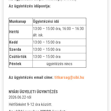
SZJA 1% FELAJÁNLÁS
Az ügyintézés időpontja:
KÖZÉRDEKŰ
Munkanap
Ügyintézési idő
TANULÓINKNAK
13:00 – 15:00 óra, 16:00 – 16:30
Hétfő
ált. isk.
ÁLTALÁNOS ISKOLÁSOKNAK
Kedd
13:00 – 15:00 óra
Szerda
13:00 – 15:00 óra
SZÜLŐKNEK
Csütörtök
13:00 – 15:00 óra
Péntek
ügyintézés nincs
PEDAGÓGUSOK ELÉRHETŐSÉGE
Az ügyintézés email címe:
titkarsag@sibi.hu
ÁLLÁS
NYÁRI ÜGYELETI ÜGYINTÉZÉS
ÉTKEZÉS
2026.06.22-től
Hétfőnként 9-12 óra között.
KORONAVÍRUS