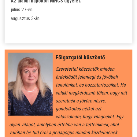
Az alábbi napokon NINCS ügyelet:
július 27-én
ÁLTALÁNOS ISKOLAI OKTATÁS
augusztus 3-án
ÁLTALÁNOS KÖZÉPFOKÚ OKTATÁS
KÖZÉPFOKÚ OKTATÁS
Főigazgatói köszöntő
SZAKMAI KÖZÉPFOKÚ OKTATÁS
Szeretettel köszöntök minden
érdeklődőt jelenlegi és jövőbeli
FELNŐTTOKTATÁS: ESTI GIMNÁZIUM
tanulónkat, és hozzátartozóikat. Ha
valaki megkérdezné tőlem, hogy mit
INTÉZMÉNYI DOKUMENTUMOK
szeretnék a jövőre nézve:
gondolkodás nélkül azt
KÖZZÉTÉTELI LISTA
válaszolnám, hogy világbékét. Egy
olyan világot, amelyben értelme van a tetteinknek, ahol
valóban be tud érni a pedagógus minden küzdelmének
JELENTKEZÉSI LAP/FELVÉTELI KÉRVÉNY