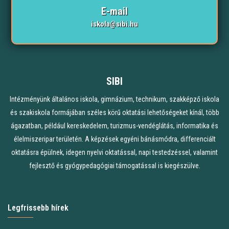
E-mail
iskola@sibi.hu
SIBI
Intézményünk általános iskola, gimnázium, technikum, szakképző iskola
és szakiskola formájában széles körű oktatási lehetőségeket kínál, több
ágazatban, például kereskedelem, turizmus-vendéglátás, informatika és
élelmiszeripar területén. A képzések egyéni bánásmódra, differenciált
oktatásra épülnek, idegen nyelvi oktatással, napi testedzéssel, valamint
fejlesztő és gyógypedagógiai támogatással is kiegészülve.
Legfrissebb hírek