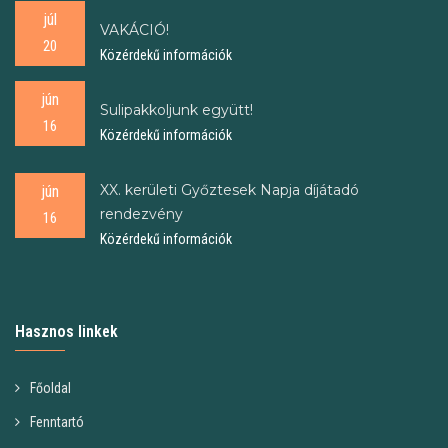
júl
VAKÁCIÓ!
20
Közérdekű információk
jún
Sulipakkoljunk együtt!
16
Közérdekű információk
XX. kerületi Győztesek Napja díjátadó
jún
rendezvény
16
Közérdekű információk
Hasznos linkek
Főoldal
Fenntartó