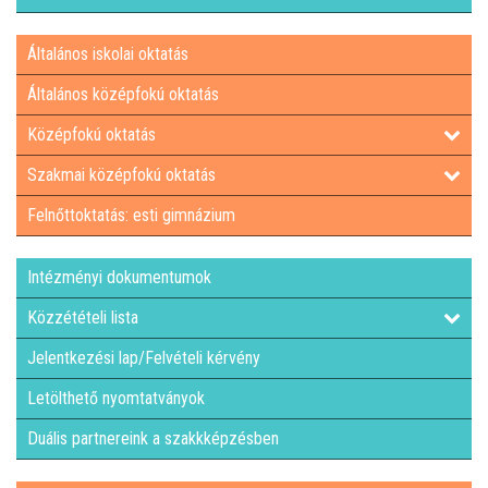
Általános iskolai oktatás
Általános középfokú oktatás
Középfokú oktatás
Szakmai középfokú oktatás
Felnőttoktatás: esti gimnázium
Intézményi dokumentumok
Közzétételi lista
Jelentkezési lap/Felvételi kérvény
Letölthető nyomtatványok
Duális partnereink a szakkképzésben