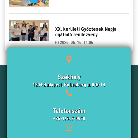
XX. kerületi Győztesek Napja
díjátadó rendezvény
2026. 06. 16. 11:06
Székhely
1204 Budapest, Pöltenberg u. 8/B-14
Telefonszám
+36-1/347-0950