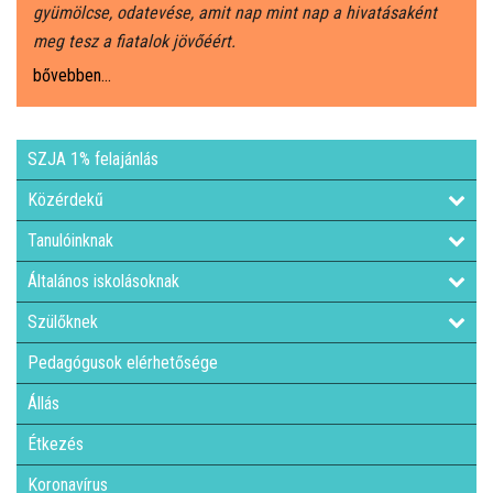
gyümölcse, odatevése, amit nap mint nap a hivatásaként
meg tesz a fiatalok jövőéért.
LETÖLTHETŐ NYOMTATVÁNYOK
bővebben...
DUÁLIS PARTNEREINK A SZAKKKÉPZÉSBEN
SZJA 1% felajánlás
HÍREK, AKTUALITÁSOK
Közérdekű
Tanulóinknak
Általános iskolásoknak
Szülőknek
Pedagógusok elérhetősége
Állás
Étkezés
Koronavírus