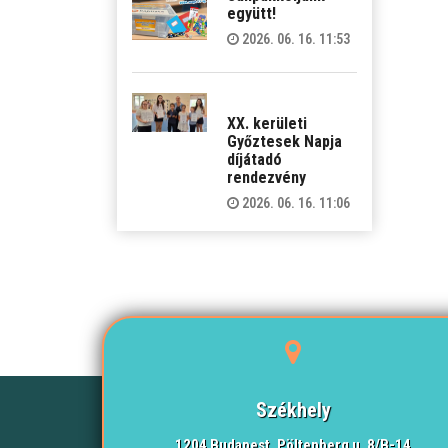
együtt!
2026. 06. 16. 11:53
XX. kerületi
Győztesek Napja
díjátadó
rendezvény
2026. 06. 16. 11:06
Székhely
1204 Budapest, Pöltenberg u. 8/B-14