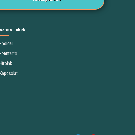
sznos linkek
Főoldal
Fenntartó
Híreink
Kapcsolat