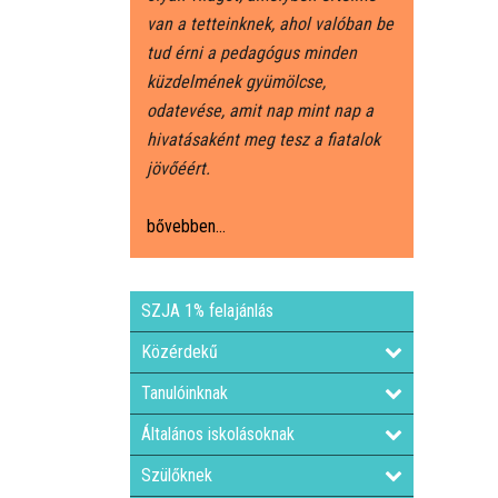
van a tetteinknek, ahol valóban be
tud érni a pedagógus minden
küzdelmének gyümölcse,
odatevése, amit nap mint nap a
hivatásaként meg tesz a fiatalok
jövőéért.
bővebben...
SZJA 1% felajánlás
Közérdekű
Tanulóinknak
Általános iskolásoknak
Szülőknek