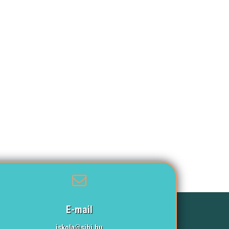
E-mail
iskola@sibi.hu