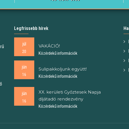
Legfrissebb hírek
Ha
,
júl
VAKÁCIÓ!
örű
20
Közérdekű információk
jún
Sulipakkoljunk együtt!
16
Közérdekű információk
tő
XX. kerületi Győztesek Napja
jún
díjátadó rendezvény
16
Közérdekű információk