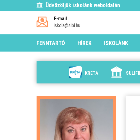
Üdvözöljük iskolánk weboldalán
E-mail
iskola@sibi.hu
FENNTARTÓ
HÍREK
ISKOLÁNK
KRÉTA
SULIF