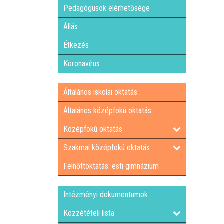
Pedagógusok elérhetősége
Állás
Étkezés
Koronavírus
Általános iskolai oktatás
Általános középfokú oktatás
Középfokú oktatás
Szakmai középfokú oktatás
Felnőttoktatás: esti gimnázium
Intézményi dokumentumok
Közzétételi lista