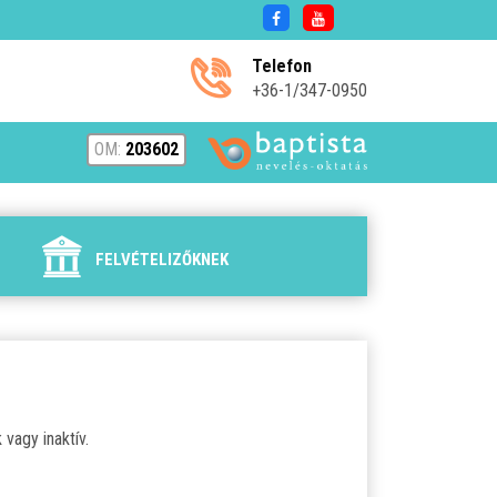
Telefon
+36-1/347-0950
OM:
203602
FELVÉTELIZŐKNEK
vagy inaktív.