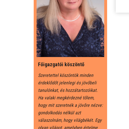
Főigazgatói köszöntő
Szeretettel köszöntök minden
érdeklődőt jelenlegi és jövőbeli
tanulónkat, és hozzátartozóikat.
Ha valaki megkérdezné tőlem,
hogy mit szeretnék a jövőre nézve:
gondolkodás nélkül azt
válaszolnám, hogy világbékét. Egy
olyan világot, amelyben értelme