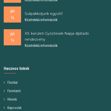
Közérdekű információk
jún
Sulipakkoljunk együtt!
16
Közérdekű információk
XX. kerületi Győztesek Napja díjátadó
jún
rendezvény
16
Közérdekű információk
Hasznos linkek
Főoldal
Fenntartó
Híreink
Kapcsolat