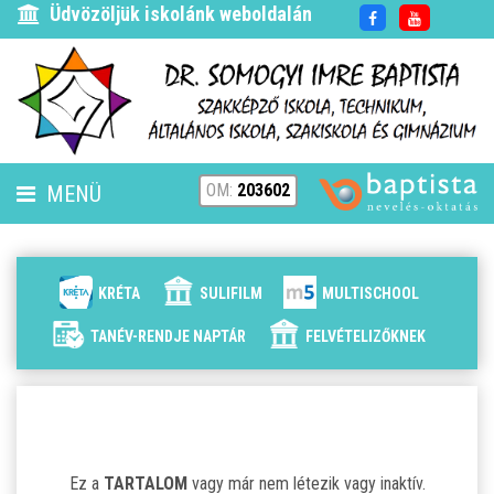
Üdvözöljük iskolánk weboldalán
OM:
203602
MENÜ
FENNTARTÓ
HÍREK
KRÉTA
SULIFILM
MULTISCHOOL
ISKOLÁNK
TANÉV-RENDJE NAPTÁR
FELVÉTELIZŐKNEK
ALAPÍTVÁNYUNK
ELÉRHETŐSÉG
Ez a
TARTALOM
vagy már nem létezik vagy inaktív.