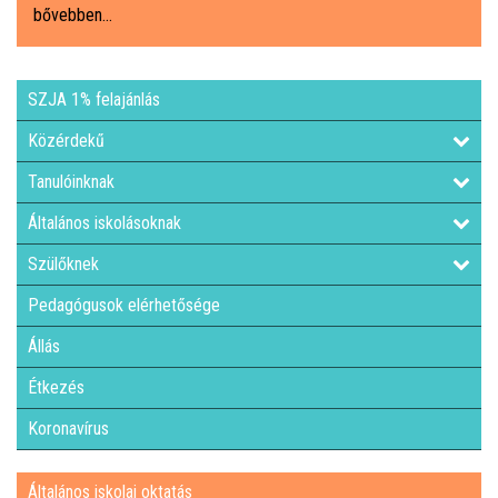
bővebben...
ÁLTALÁNOS ISKOLAI OKTATÁS
SZJA 1% felajánlás
ÁLTALÁNOS KÖZÉPFOKÚ OKTATÁS
Közérdekű
KÖZÉPFOKÚ OKTATÁS
Tanulóinknak
Általános iskolásoknak
SZAKMAI KÖZÉPFOKÚ OKTATÁS
Szülőknek
FELNŐTTOKTATÁS: ESTI GIMNÁZIUM
Pedagógusok elérhetősége
Állás
INTÉZMÉNYI DOKUMENTUMOK
Étkezés
KÖZZÉTÉTELI LISTA
Koronavírus
JELENTKEZÉSI LAP/FELVÉTELI KÉRVÉNY
Általános iskolai oktatás