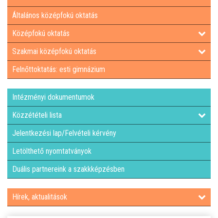
Általános középfokú oktatás
LETÖLTHETŐ NYOMTATVÁNYOK
Középfokú oktatás
DUÁLIS PARTNEREINK A SZAKKKÉPZÉSBEN
Szakmai középfokú oktatás
Felnőttoktatás: esti gimnázium
HÍREK, AKTUALITÁSOK
Intézményi dokumentumok
Közzétételi lista
Jelentkezési lap/Felvételi kérvény
Letölthető nyomtatványok
Duális partnereink a szakkképzésben
Hírek, aktualitások