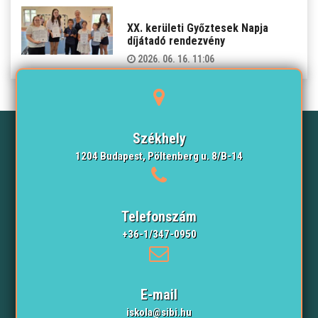
XX. kerületi Győztesek Napja
díjátadó rendezvény
2026. 06. 16. 11:06
Székhely
1204 Budapest, Pöltenberg u. 8/B-14
Telefonszám
+36-1/347-0950
E-mail
iskola@sibi.hu