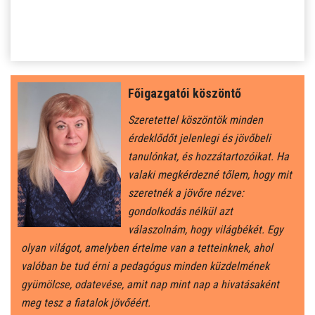
SZJA 1% FELAJÁNLÁS
KÖZÉRDEKŰ
TANULÓINKNAK
Főigazgatói köszöntő
ÁLTALÁNOS ISKOLÁSOKNAK
Szeretettel köszöntök minden
érdeklődőt jelenlegi és jövőbeli
SZÜLŐKNEK
tanulónkat, és hozzátartozóikat. Ha
valaki megkérdezné tőlem, hogy mit
szeretnék a jövőre nézve:
PEDAGÓGUSOK ELÉRHETŐSÉGE
gondolkodás nélkül azt
válaszolnám, hogy világbékét. Egy
ÁLLÁS
olyan világot, amelyben értelme van a tetteinknek, ahol
valóban be tud érni a pedagógus minden küzdelmének
ÉTKEZÉS
gyümölcse, odatevése, amit nap mint nap a hivatásaként
meg tesz a fiatalok jövőéért.
KORONAVÍRUS