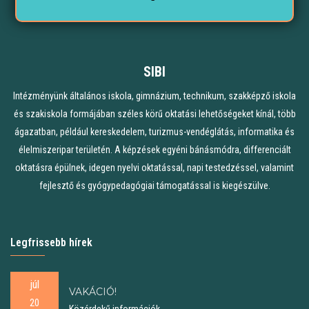
SIBI
Intézményünk általános iskola, gimnázium, technikum, szakképző iskola
és szakiskola formájában széles körű oktatási lehetőségeket kínál, több
ágazatban, például kereskedelem, turizmus-vendéglátás, informatika és
élelmiszeripar területén. A képzések egyéni bánásmódra, differenciált
oktatásra épülnek, idegen nyelvi oktatással, napi testedzéssel, valamint
fejlesztő és gyógypedagógiai támogatással is kiegészülve.
Legfrissebb hírek
júl
VAKÁCIÓ!
20