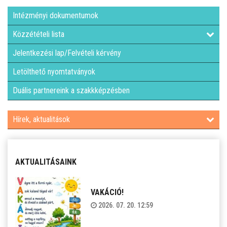
Intézményi dokumentumok
Közzétételi lista
Jelentkezési lap/Felvételi kérvény
Letölthető nyomtatványok
Duális partnereink a szakkképzésben
Hírek, aktualitások
AKTUALITÁSAINK
VAKÁCIÓ!
2026. 07. 20. 12:59