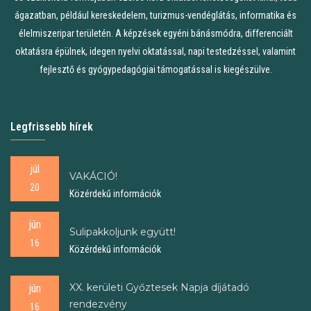
ágazatban, például kereskedelem, turizmus-vendéglátás, informatika és
élelmiszeripar területén. A képzések egyéni bánásmódra, differenciált
oktatásra épülnek, idegen nyelvi oktatással, napi testedzéssel, valamint
fejlesztő és gyógypedagógiai támogatással is kiegészülve.
Legfrissebb hírek
júl
VAKÁCIÓ!
20
Közérdekű információk
jún
Sulipakkoljunk együtt!
16
Közérdekű információk
XX. kerületi Győztesek Napja díjátadó
jún
rendezvény
16