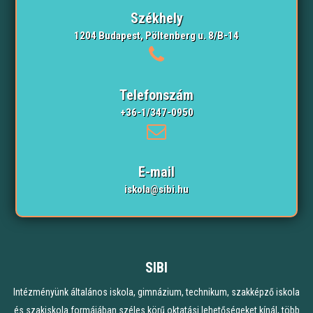
Székhely
1204 Budapest, Pöltenberg u. 8/B-14
Telefonszám
+36-1/347-0950
E-mail
iskola@sibi.hu
SIBI
Intézményünk általános iskola, gimnázium, technikum, szakképző iskola
és szakiskola formájában széles körű oktatási lehetőségeket kínál, több