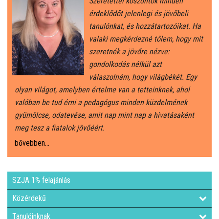
Szeretettel köszöntök minden
érdeklődőt jelenlegi és jövőbeli
ÁLTALÁNOS ISKOLAI OKTATÁS
tanulónkat, és hozzátartozóikat. Ha
valaki megkérdezné tőlem, hogy mit
ÁLTALÁNOS KÖZÉPFOKÚ OKTATÁS
szeretnék a jövőre nézve:
gondolkodás nélkül azt
válaszolnám, hogy világbékét. Egy
KÖZÉPFOKÚ OKTATÁS
olyan világot, amelyben értelme van a tetteinknek, ahol
valóban be tud érni a pedagógus minden küzdelmének
SZAKMAI KÖZÉPFOKÚ OKTATÁS
gyümölcse, odatevése, amit nap mint nap a hivatásaként
meg tesz a fiatalok jövőéért.
FELNŐTTOKTATÁS: ESTI GIMNÁZIUM
bővebben...
INTÉZMÉNYI DOKUMENTUMOK
SZJA 1% felajánlás
KÖZZÉTÉTELI LISTA
Közérdekű
JELENTKEZÉSI LAP/FELVÉTELI KÉRVÉNY
Tanulóinknak