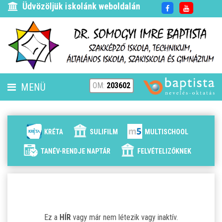
Üdvözöljük iskolánk weboldalán
OM:
203602
MENÜ
FENNTARTÓ
HÍREK
KRÉTA
SULIFILM
MULTISCHOOL
ISKOLÁNK
TANÉV-RENDJE NAPTÁR
FELVÉTELIZŐKNEK
ALAPÍTVÁNYUNK
ELÉRHETŐSÉG
Ez a
HÍR
vagy már nem létezik vagy inaktív.