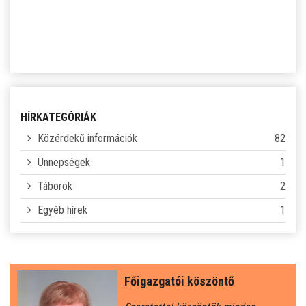
SZJA 1% FELAJÁNLÁS
KÖZÉRDEKŰ
TANULÓINKNAK
ÁLTALÁNOS ISKOLÁSOKNAK
HÍRKATEGÓRIÁK
Közérdekű információk
82
SZÜLŐKNEK
Ünnepségek
1
Táborok
2
PEDAGÓGUSOK ELÉRHETŐSÉGE
Egyéb hírek
1
ÁLLÁS
ÉTKEZÉS
Főigazgatói köszöntő
KORONAVÍRUS