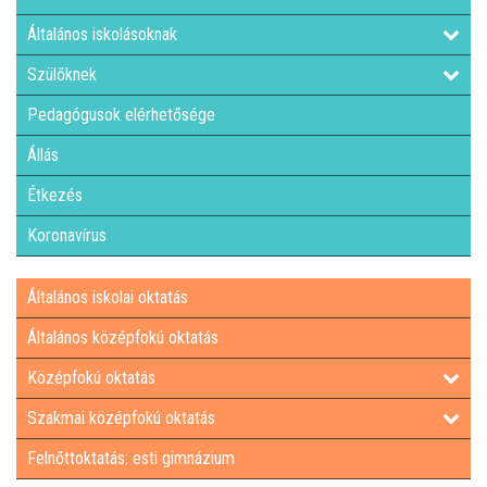
Általános iskolásoknak
LETÖLTHETŐ NYOMTATVÁNYOK
Szülőknek
DUÁLIS PARTNEREINK A SZAKKKÉPZÉSBEN
Pedagógusok elérhetősége
Állás
HÍREK, AKTUALITÁSOK
Étkezés
Koronavírus
Általános iskolai oktatás
Általános középfokú oktatás
Középfokú oktatás
Szakmai középfokú oktatás
Felnőttoktatás: esti gimnázium