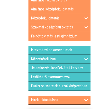
Általános iskolai oktatás
Általános középfokú oktatás
Középfokú oktatás
Szakmai középfokú oktatás
Felnőttoktatás: esti gimnázium
Intézményi dokumentumok
Közzétételi lista
Jelentkezési lap/Felvételi kérvény
Letölthető nyomtatványok
Duális partnereink a szakkképzésben
Hírek, aktualitások