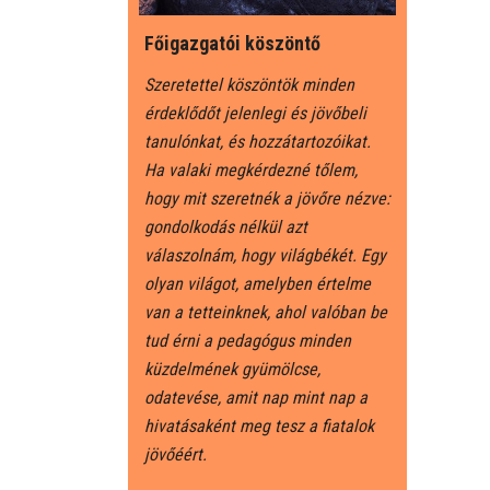
Főigazgatói köszöntő
Szeretettel köszöntök minden
érdeklődőt jelenlegi és jövőbeli
tanulónkat, és hozzátartozóikat.
Ha valaki megkérdezné tőlem,
hogy mit szeretnék a jövőre nézve:
gondolkodás nélkül azt
válaszolnám, hogy világbékét. Egy
olyan világot, amelyben értelme
van a tetteinknek, ahol valóban be
tud érni a pedagógus minden
küzdelmének gyümölcse,
odatevése, amit nap mint nap a
hivatásaként meg tesz a fiatalok
jövőéért.