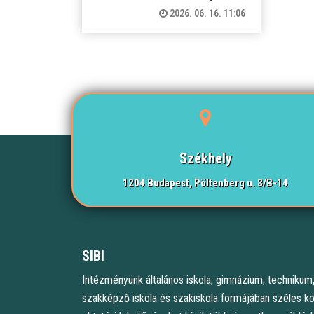
2026. 06. 16. 11:06
Székhely
1204 Budapest, Pöltenberg u. 8/B-14
SIBI
Intézményünk általános iskola, gimnázium, technikum
szakképző iskola és szakiskola formájában széles k