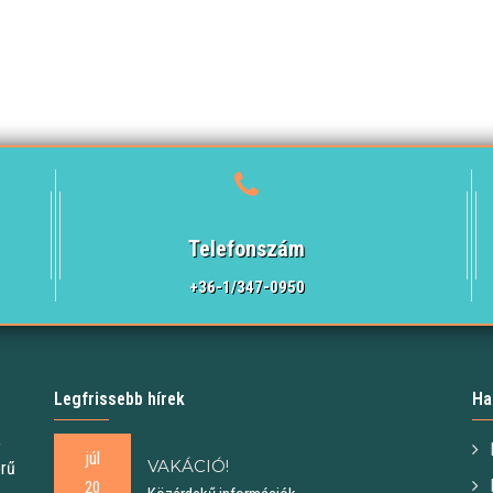
Telefonszám
+36-1/347-0950
Legfrissebb hírek
Ha
,
júl
VAKÁCIÓ!
örű
20