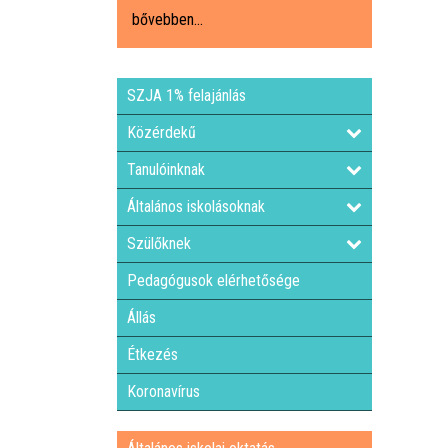
bővebben...
SZJA 1% felajánlás
Közérdekű
Tanulóinknak
Általános iskolásoknak
Szülőknek
Pedagógusok elérhetősége
Állás
Étkezés
Koronavírus