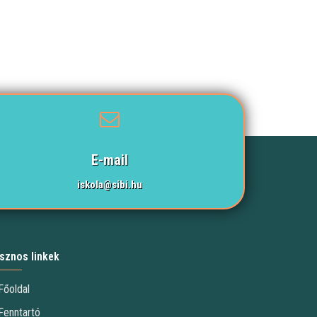
E-mail
iskola@sibi.hu
sznos linkek
Főoldal
Fenntartó