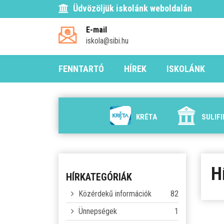
Üdvözöljük iskolánk weboldalán
E-mail
iskola@sibi.hu
FENNTARTÓ
HÍREK
ISKOLÁNK
KRÉTA
SULIF
H
HÍRKATEGÓRIÁK
Közérdekű információk
82
Ünnepségek
1