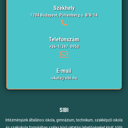
Székhely
1204 Budapest, Pöltenberg u. 8/B-14
Telefonszám
+36-1/347-0950
E-mail
iskola@sibi.hu
SIBI
Intézményünk általános iskola, gimnázium, technikum, szakképző iskola
és szakiskola formájában széles körű oktatási lehetőségeket kínál, több