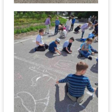
LETÖLTHETŐ NYOMTATVÁNYOK
DUÁLIS PARTNEREINK A SZAKKKÉPZÉSBEN
HÍREK, AKTUALITÁSOK