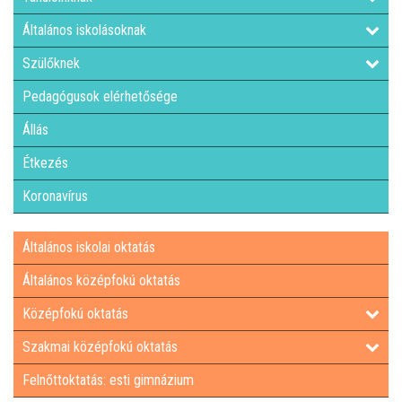
Általános iskolásoknak
Szülőknek
Pedagógusok elérhetősége
Állás
Étkezés
Koronavírus
Általános iskolai oktatás
Általános középfokú oktatás
Középfokú oktatás
Szakmai középfokú oktatás
Felnőttoktatás: esti gimnázium