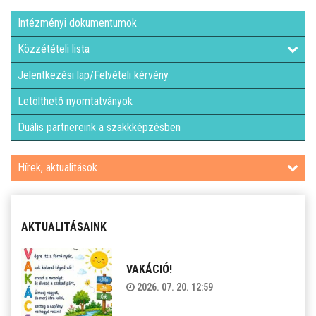
Intézményi dokumentumok
Közzétételi lista
Jelentkezési lap/Felvételi kérvény
Letölthető nyomtatványok
Duális partnereink a szakkképzésben
Hírek, aktualitások
AKTUALITÁSAINK
VAKÁCIÓ!
2026. 07. 20. 12:59