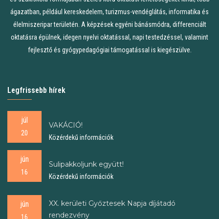
ágazatban, például kereskedelem, turizmus-vendéglátás, informatika és
élelmiszeripar területén. A képzések egyéni bánásmódra, differenciált
oktatásra épülnek, idegen nyelvi oktatással, napi testedzéssel, valamint
fejlesztő és gyógypedagógiai támogatással is kiegészülve.
Legfrissebb hírek
júl
VAKÁCIÓ!
20
Közérdekű információk
jún
Sulipakkoljunk együtt!
16
Közérdekű információk
XX. kerületi Győztesek Napja díjátadó
jún
rendezvény
16