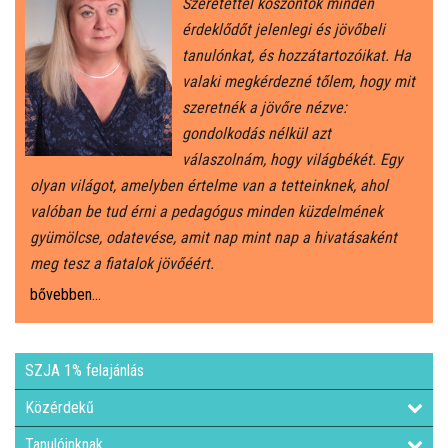
Szeretettel köszöntök minden
érdeklődőt jelenlegi és jövőbeli
tanulónkat, és hozzátartozóikat. Ha
valaki megkérdezné tőlem, hogy mit
szeretnék a jövőre nézve:
gondolkodás nélkül azt
válaszolnám, hogy világbékét. Egy
olyan világot, amelyben értelme van a tetteinknek, ahol
valóban be tud érni a pedagógus minden küzdelmének
gyümölcse, odatevése, amit nap mint nap a hivatásaként
meg tesz a fiatalok jövőéért.
bővebben...
SZJA 1% felajánlás
Közérdekű
Tanulóinknak