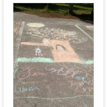
ÁLTALÁNOS ISKOLAI OKTATÁS
ÁLTALÁNOS KÖZÉPFOKÚ OKTATÁS
KÖZÉPFOKÚ OKTATÁS
SZAKMAI KÖZÉPFOKÚ OKTATÁS
FELNŐTTOKTATÁS: ESTI GIMNÁZIUM
INTÉZMÉNYI DOKUMENTUMOK
KÖZZÉTÉTELI LISTA
JELENTKEZÉSI LAP/FELVÉTELI KÉRVÉNY