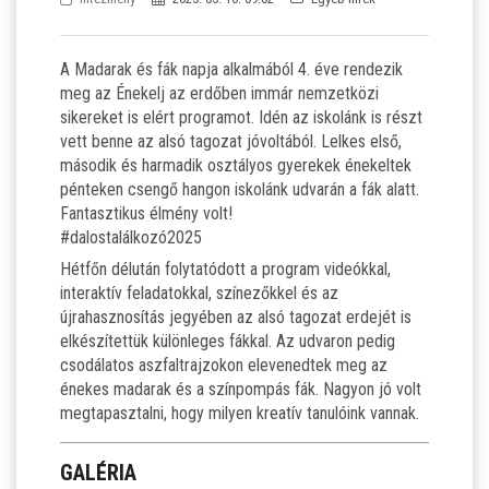
SZJA 1% FELAJÁNLÁS
KÖZÉRDEKŰ
A Madarak és fák napja alkalmából 4. éve rendezik
meg az Énekelj az erdőben immár nemzetközi
sikereket is elért programot. Idén az iskolánk is részt
TANULÓINKNAK
vett benne az alsó tagozat jóvoltából. Lelkes első,
második és harmadik osztályos gyerekek énekeltek
ÁLTALÁNOS ISKOLÁSOKNAK
pénteken csengő hangon iskolánk udvarán a fák alatt.
Fantasztikus élmény volt!
#dalostalálkozó2025
SZÜLŐKNEK
Hétfőn délután folytatódott a program videókkal,
interaktív feladatokkal, színezőkkel és az
PEDAGÓGUSOK ELÉRHETŐSÉGE
újrahasznosítás jegyében az alsó tagozat erdejét is
elkészítettük különleges fákkal. Az udvaron pedig
ÁLLÁS
csodálatos aszfaltrajzokon elevenedtek meg az
énekes madarak és a színpompás fák. Nagyon jó volt
megtapasztalni, hogy milyen kreatív tanulóink vannak.
ÉTKEZÉS
GALÉRIA
KORONAVÍRUS