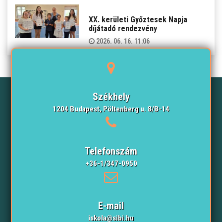
XX. kerületi Győztesek Napja
díjátadó rendezvény
2026. 06. 16. 11:06
Székhely
1204 Budapest, Pöltenberg u. 8/B-14
Telefonszám
+36-1/347-0950
E-mail
iskola@sibi.hu