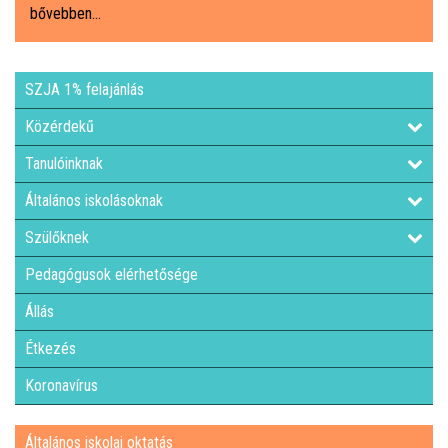
bővebben...
ÁLTALÁNOS ISKOLAI OKTATÁS
SZJA 1% felajánlás
ÁLTALÁNOS KÖZÉPFOKÚ OKTATÁS
Közérdekű
KÖZÉPFOKÚ OKTATÁS
Tanulóinknak
Általános iskolásoknak
SZAKMAI KÖZÉPFOKÚ OKTATÁS
Szülőknek
FELNŐTTOKTATÁS: ESTI GIMNÁZIUM
Pedagógusok elérhetősége
Állás
INTÉZMÉNYI DOKUMENTUMOK
Étkezés
KÖZZÉTÉTELI LISTA
Koronavírus
JELENTKEZÉSI LAP/FELVÉTELI KÉRVÉNY
Általános iskolai oktatás