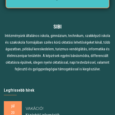
SIBI
Intézményünk általános iskola, gimnázium, technikum, szakképző iskola
és szakiskola formájában széles körű oktatási lehetőségeket kínál, több
ágazatban, például kereskedelem, turizmus-vendéglátás, informatika és
élelmiszeripar területén. A képzések egyéni bánásmódra, differenciált
oktatásra épülnek, idegen nyelvi oktatással, napi testedzéssel, valamint
fejlesztő és gyógypedagógiai támogatással is kiegészülve.
Legfrissebb hírek
júl
VAKÁCIÓ!
20