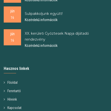
Közérdekű információk
jún
Sulipakkoljunk együtt!
16
Közérdekű információk
XX. kerületi Győztesek Napja díjátadó
jún
rendezvény
16
Közérdekű információk
Hasznos linkek
Főoldal
Fenntartó
Híreink
Kapcsolat