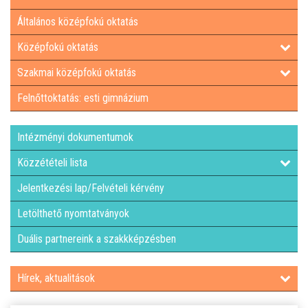
Általános középfokú oktatás
LETÖLTHETŐ NYOMTATVÁNYOK
Középfokú oktatás
DUÁLIS PARTNEREINK A SZAKKKÉPZÉSBEN
Szakmai középfokú oktatás
Felnőttoktatás: esti gimnázium
HÍREK, AKTUALITÁSOK
Intézményi dokumentumok
Közzétételi lista
Jelentkezési lap/Felvételi kérvény
Letölthető nyomtatványok
Duális partnereink a szakkképzésben
Hírek, aktualitások