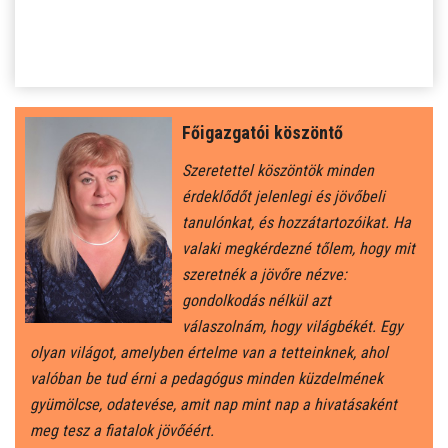
SZJA 1% FELAJÁNLÁS
KÖZÉRDEKŰ
TANULÓINKNAK
Főigazgatói köszöntő
ÁLTALÁNOS ISKOLÁSOKNAK
Szeretettel köszöntök minden
érdeklődőt jelenlegi és jövőbeli
SZÜLŐKNEK
tanulónkat, és hozzátartozóikat. Ha
valaki megkérdezné tőlem, hogy mit
szeretnék a jövőre nézve:
PEDAGÓGUSOK ELÉRHETŐSÉGE
gondolkodás nélkül azt
válaszolnám, hogy világbékét. Egy
ÁLLÁS
olyan világot, amelyben értelme van a tetteinknek, ahol
valóban be tud érni a pedagógus minden küzdelmének
ÉTKEZÉS
gyümölcse, odatevése, amit nap mint nap a hivatásaként
meg tesz a fiatalok jövőéért.
KORONAVÍRUS