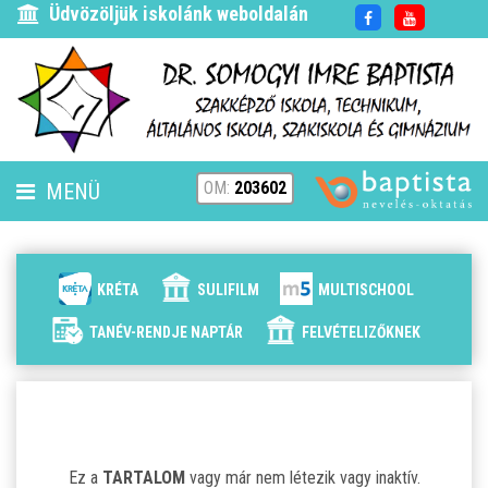
Üdvözöljük iskolánk weboldalán
OM:
203602
MENÜ
FENNTARTÓ
HÍREK
KRÉTA
SULIFILM
MULTISCHOOL
ISKOLÁNK
TANÉV-RENDJE NAPTÁR
FELVÉTELIZŐKNEK
ALAPÍTVÁNYUNK
ELÉRHETŐSÉG
Ez a
TARTALOM
vagy már nem létezik vagy inaktív.