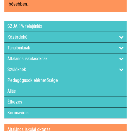
bővebben...
ÁLTALÁNOS ISKOLAI OKTATÁS
SZJA 1% felajánlás
ÁLTALÁNOS KÖZÉPFOKÚ OKTATÁS
Közérdekű
KÖZÉPFOKÚ OKTATÁS
Tanulóinknak
Általános iskolásoknak
SZAKMAI KÖZÉPFOKÚ OKTATÁS
Szülőknek
FELNŐTTOKTATÁS: ESTI GIMNÁZIUM
Pedagógusok elérhetősége
Állás
INTÉZMÉNYI DOKUMENTUMOK
Étkezés
KÖZZÉTÉTELI LISTA
Koronavírus
JELENTKEZÉSI LAP/FELVÉTELI KÉRVÉNY
Általános iskolai oktatás