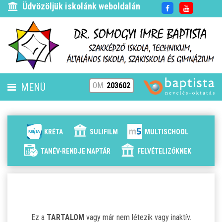
Üdvözöljük iskolánk weboldalán
OM:
203602
MENÜ
FENNTARTÓ
HÍREK
KRÉTA
SULIFILM
MULTISCHOOL
ISKOLÁNK
TANÉV-RENDJE NAPTÁR
FELVÉTELIZŐKNEK
ALAPÍTVÁNYUNK
ELÉRHETŐSÉG
Ez a
TARTALOM
vagy már nem létezik vagy inaktív.