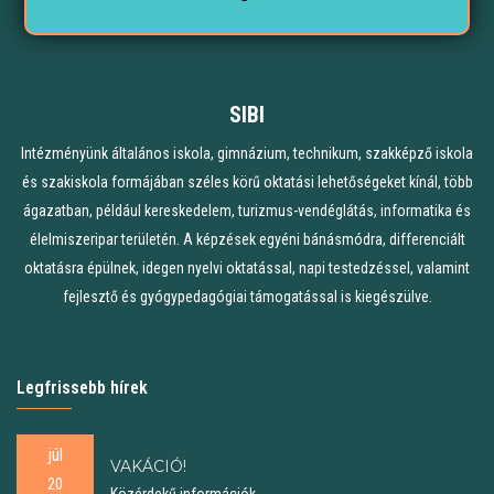
SIBI
Intézményünk általános iskola, gimnázium, technikum, szakképző iskola
és szakiskola formájában széles körű oktatási lehetőségeket kínál, több
ágazatban, például kereskedelem, turizmus-vendéglátás, informatika és
élelmiszeripar területén. A képzések egyéni bánásmódra, differenciált
oktatásra épülnek, idegen nyelvi oktatással, napi testedzéssel, valamint
fejlesztő és gyógypedagógiai támogatással is kiegészülve.
Legfrissebb hírek
júl
VAKÁCIÓ!
20