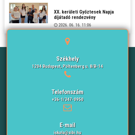
XX. kerületi Győztesek Napja
díjátadó rendezvény
2026. 06. 16. 11:06
Székhely
1204 Budapest, Pöltenberg u. 8/B-14
Telefonszám
+36-1/347-0950
E-mail
iskola@sibi.hu