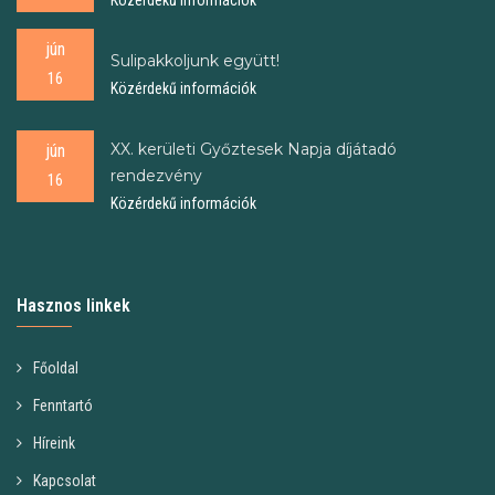
Közérdekű információk
jún
Sulipakkoljunk együtt!
16
Közérdekű információk
XX. kerületi Győztesek Napja díjátadó
jún
rendezvény
16
Közérdekű információk
Hasznos linkek
Főoldal
Fenntartó
Híreink
Kapcsolat