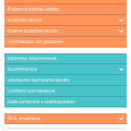
Általános középfokú oktatás
LETÖLTHETŐ NYOMTATVÁNYOK
Középfokú oktatás
DUÁLIS PARTNEREINK A SZAKKKÉPZÉSBEN
Szakmai középfokú oktatás
Felnőttoktatás: esti gimnázium
HÍREK, AKTUALITÁSOK
Intézményi dokumentumok
Közzétételi lista
Jelentkezési lap/Felvételi kérvény
Letölthető nyomtatványok
Duális partnereink a szakkképzésben
Hírek, aktualitások