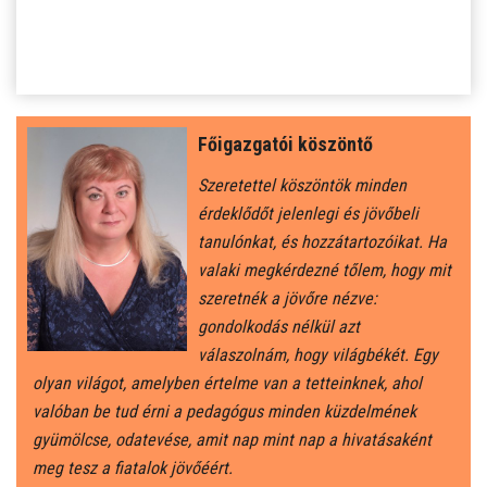
SZJA 1% FELAJÁNLÁS
KÖZÉRDEKŰ
TANULÓINKNAK
Főigazgatói köszöntő
ÁLTALÁNOS ISKOLÁSOKNAK
Szeretettel köszöntök minden
érdeklődőt jelenlegi és jövőbeli
SZÜLŐKNEK
tanulónkat, és hozzátartozóikat. Ha
valaki megkérdezné tőlem, hogy mit
szeretnék a jövőre nézve:
PEDAGÓGUSOK ELÉRHETŐSÉGE
gondolkodás nélkül azt
válaszolnám, hogy világbékét. Egy
ÁLLÁS
olyan világot, amelyben értelme van a tetteinknek, ahol
valóban be tud érni a pedagógus minden küzdelmének
ÉTKEZÉS
gyümölcse, odatevése, amit nap mint nap a hivatásaként
meg tesz a fiatalok jövőéért.
KORONAVÍRUS