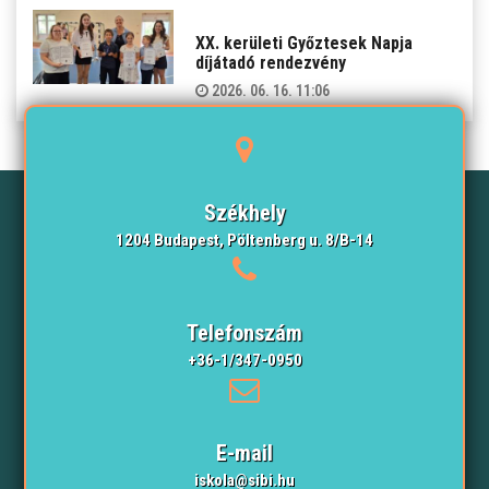
XX. kerületi Győztesek Napja
díjátadó rendezvény
2026. 06. 16. 11:06
Székhely
1204 Budapest, Pöltenberg u. 8/B-14
Telefonszám
+36-1/347-0950
E-mail
iskola@sibi.hu