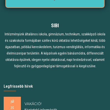
SIBI
Intézményünk általános iskola, gimnázium, technikum, szakképző iskola
és szakiskola formájában széles körű oktatási lehetőségeket kínál, több
ágazatban, például kereskedelem, turizmus-vendéglátás, informatika és
élelmiszeripar területén. A képzések egyéni bánásmódra, differenciált
oktatásra épülnek, idegen nyelvi oktatással, napi testedzéssel, valamint
fejlesztő és gyógypedagógiai támogatással is kiegészülve.
Legfrissebb hírek
júl
VAKÁCIÓ!
20