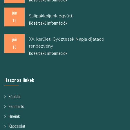
Közérdekű információk
jún
Sulipakkoljunk együtt!
16
Közérdekű információk
XX. kerületi Győztesek Napja díjátadó
jún
rendezvény
16
Közérdekű információk
Hasznos linkek
Főoldal
Fenntartó
Híreink
Kapcsolat