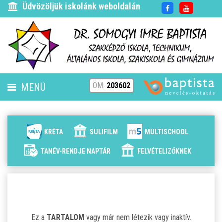
Üdvözöljük iskolánk weboldalán
OM:
203602
MENÜ
FENNTARTÓ
HÍREK
KRÉTA
SULIFILM
MULTISCHOOL
ISKOLÁNK
TANÉV-RENDJE NAPTÁR
FELVÉTELIZŐKNEK
ALAPÍTVÁNYUNK
ELÉRHETŐSÉG
Ez a
TARTALOM
vagy már nem létezik vagy inaktív.