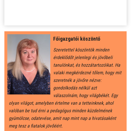
SZJA 1% FELAJÁNLÁS
KÖZÉRDEKŰ
TANULÓINKNAK
Főigazgatói köszöntő
ÁLTALÁNOS ISKOLÁSOKNAK
Szeretettel köszöntök minden
érdeklődőt jelenlegi és jövőbeli
SZÜLŐKNEK
tanulónkat, és hozzátartozóikat. Ha
valaki megkérdezné tőlem, hogy mit
szeretnék a jövőre nézve:
PEDAGÓGUSOK ELÉRHETŐSÉGE
gondolkodás nélkül azt
válaszolnám, hogy világbékét. Egy
ÁLLÁS
olyan világot, amelyben értelme van a tetteinknek, ahol
valóban be tud érni a pedagógus minden küzdelmének
ÉTKEZÉS
gyümölcse, odatevése, amit nap mint nap a hivatásaként
meg tesz a fiatalok jövőéért.
KORONAVÍRUS