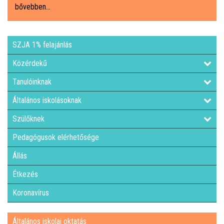
bővebben...
ÁLTALÁNOS ISKOLAI OKTATÁS
SZJA 1% felajánlás
ÁLTALÁNOS KÖZÉPFOKÚ OKTATÁS
Közérdekű
KÖZÉPFOKÚ OKTATÁS
Tanulóinknak
Általános iskolásoknak
SZAKMAI KÖZÉPFOKÚ OKTATÁS
Szülőknek
FELNŐTTOKTATÁS: ESTI GIMNÁZIUM
Pedagógusok elérhetősége
Állás
INTÉZMÉNYI DOKUMENTUMOK
Étkezés
KÖZZÉTÉTELI LISTA
Koronavírus
JELENTKEZÉSI LAP/FELVÉTELI KÉRVÉNY
Általános iskolai oktatás