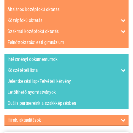
Általános középfokú oktatás
LETÖLTHETŐ NYOMTATVÁNYOK
Középfokú oktatás
DUÁLIS PARTNEREINK A SZAKKKÉPZÉSBEN
Szakmai középfokú oktatás
Felnőttoktatás: esti gimnázium
HÍREK, AKTUALITÁSOK
Intézményi dokumentumok
Közzétételi lista
Jelentkezési lap/Felvételi kérvény
Letölthető nyomtatványok
Duális partnereink a szakkképzésben
Hírek, aktualitások