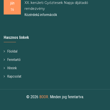
XX. kerületi Győztesek Napja díjátadó
jún
rendezvény
16
Közérdekű információk
Hasznos linkek
Főoldal
Fenntartó
Híreink
Kapcsolat
© 2026
BOOR
. Minden jog fenntartva.