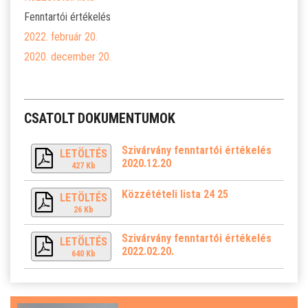
SZJA 1% FELAJÁNLÁS
Fenntartói értékelés
2022. február 20.
KÖZÉRDEKŰ
2020. december 20.
TANULÓINKNAK
ÁLTALÁNOS ISKOLÁSOKNAK
CSATOLT DOKUMENTUMOK
Szivárvány fenntartói értékelés
SZÜLŐKNEK
LETÖLTÉS
2020.12.20
427 Kb
PEDAGÓGUSOK ELÉRHETŐSÉGE
Közzétételi lista 24 25
LETÖLTÉS
26 Kb
ÁLLÁS
Szivárvány fenntartói értékelés
LETÖLTÉS
2022.02.20.
640 Kb
ÉTKEZÉS
KORONAVÍRUS