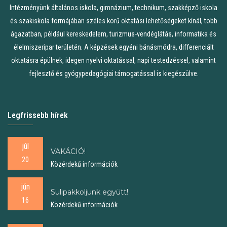
Intézményünk általános iskola, gimnázium, technikum, szakképző iskola
és szakiskola formájában széles körű oktatási lehetőségeket kínál, több
ágazatban, például kereskedelem, turizmus-vendéglátás, informatika és
élelmiszeripar területén. A képzések egyéni bánásmódra, differenciált
oktatásra épülnek, idegen nyelvi oktatással, napi testedzéssel, valamint
fejlesztő és gyógypedagógiai támogatással is kiegészülve.
Legfrissebb hírek
júl
VAKÁCIÓ!
20
Közérdekű információk
jún
Sulipakkoljunk együtt!
16
Közérdekű információk