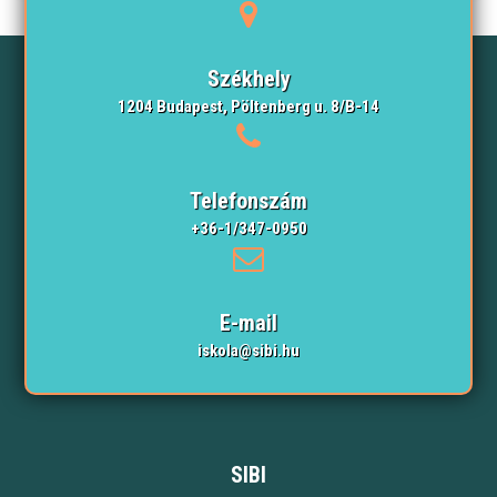
Székhely
1204 Budapest, Pöltenberg u. 8/B-14
Telefonszám
+36-1/347-0950
E-mail
iskola@sibi.hu
SIBI