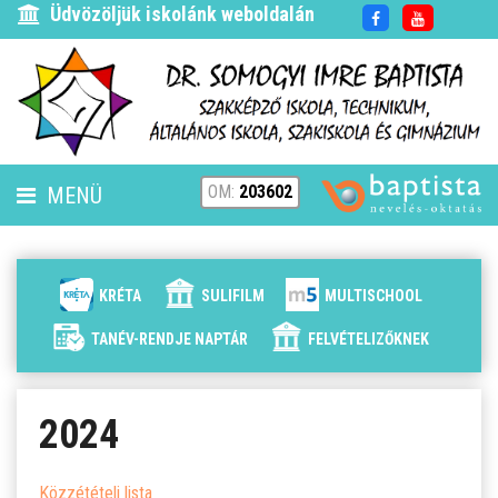
Üdvözöljük iskolánk weboldalán
OM:
203602
MENÜ
FENNTARTÓ
HÍREK
KRÉTA
SULIFILM
MULTISCHOOL
ISKOLÁNK
TANÉV-RENDJE NAPTÁR
FELVÉTELIZŐKNEK
ALAPÍTVÁNYUNK
2024
ELÉRHETŐSÉG
Közzétételi lista