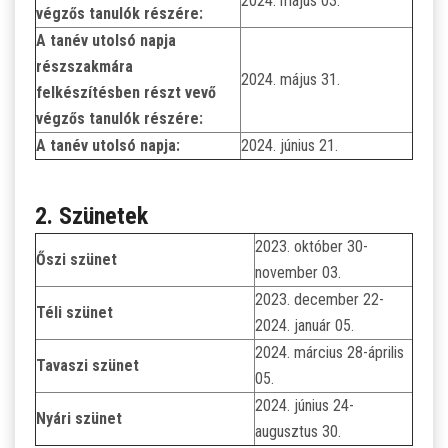
2024. május 03.
végzős tanulók részére:
A tanév utolsó napja
részszakmára
2024. május 31.
felkészítésben részt vevő
végzős tanulók részére:
A tanév utolsó napja:
2024. június 21.
2. Szünetek
2023. október 30-
Őszi szünet
november 03.
2023. december 22-
Téli szünet
2024. január 05.
2024. március 28-április
Tavaszi szünet
05.
2024. június 24-
Nyári szünet
augusztus 30.