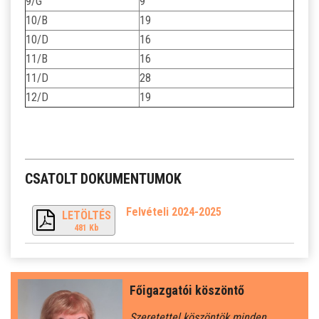
9/G
9
10/B
19
10/D
16
11/B
16
11/D
28
12/D
19
CSATOLT DOKUMENTUMOK
Felvételi 2024-2025
LETÖLTÉS
481 Kb
Főigazgatói köszöntő
Szeretettel köszöntök minden