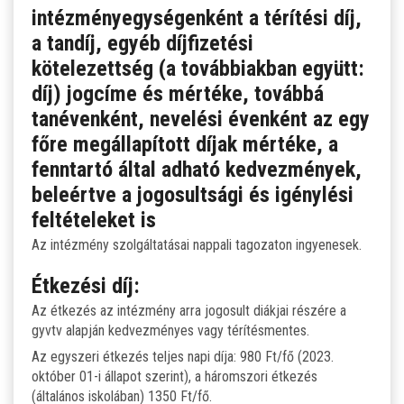
intézményegységenként a térítési díj,
LETÖLTHETŐ NYOMTATVÁNYOK
a tandíj, egyéb díjfizetési
kötelezettség (a továbbiakban együtt:
DUÁLIS PARTNEREINK A SZAKKKÉPZÉSBEN
díj) jogcíme és mértéke, továbbá
tanévenként, nevelési évenként az egy
HÍREK, AKTUALITÁSOK
főre megállapított díjak mértéke, a
fenntartó által adható kedvezmények,
beleértve a jogosultsági és igénylési
feltételeket is
Az intézmény szolgáltatásai nappali tagozaton ingyenesek.
Étkezési díj:
Az étkezés az intézmény arra jogosult diákjai részére a
gyvtv alapján kedvezményes vagy térítésmentes.
Az egyszeri étkezés teljes napi díja: 980 Ft/fő (2023.
október 01-i állapot szerint), a háromszori étkezés
(általános iskolában) 1350 Ft/fő.