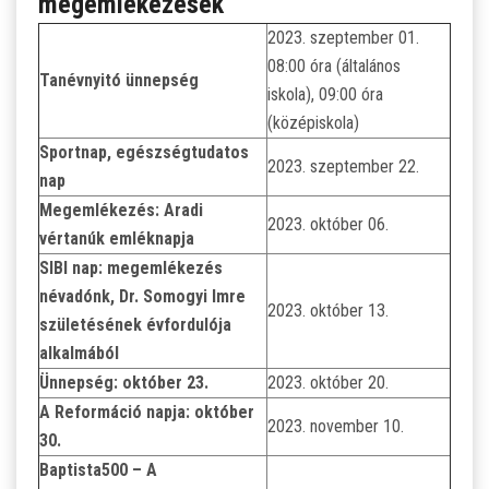
megemlékezések
2023. szeptember 01.
08:00 óra (általános
Tanévnyitó ünnepség
iskola), 09:00 óra
(középiskola)
Sportnap, egészségtudatos
2023. szeptember 22.
nap
Megemlékezés: Aradi
2023. október 06.
vértanúk emléknapja
SIBI nap: megemlékezés
névadónk, Dr. Somogyi Imre
2023. október 13.
születésének évfordulója
alkalmából
Ünnepség: október 23.
2023. október 20.
A Reformáció napja: október
2023. november 10.
30.
Baptista500 – A