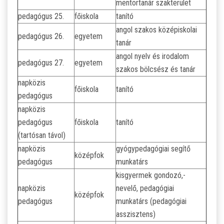
mentortanár szakterület
pedagógus 25.
főiskola
tanító
angol szakos középiskolai
pedagógus 26.
egyetem
tanár
angol nyelv és irodalom
pedagógus 27.
egyetem
szakos bölcsész és tanár
napközis
főiskola
tanító
pedagógus
napközis
pedagógus
főiskola
tanító
(tartósan távol)
napközis
gyógypedagógiai segítő
középfok
pedagógus
munkatárs
kisgyermek gondozó,-
napközis
nevelő, pedagógiai
középfok
pedagógus
munkatárs (pedagógiai
asszisztens)