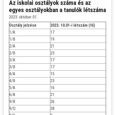
Az iskolai osztályok száma és az
egyes osztályokban a tanulók létszáma
2023. október 01.
Osztály jelzése
2023. 10.01-i létszám (fő)
1/A
17
1/B
19
2/A
21
2/B
23
3/A
17
3/B
17
4/A
15
4/B
23
5/A
16
6/A
21
9/B
26
9/D
28