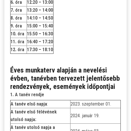
6. óra
12:20 – 13:00
7. óra
13:20 – 14:00
8. óra
14:10 – 14:50
9. óra
15:00 – 15:40
10. óra
15:50 – 16:30
11. óra
16:40 – 17:20
12. óra
17:30 – 18:10
Éves munkaterv alapján a nevelési
évben, tanévben tervezett jelentősebb
rendezvények, események időpontjai
1. A tanév rendje
A tanév első napja
:
2023. szeptember 01.
A tanév első félévének
2024. január 19.
utolsó napja:
A tanév utolsó napja a