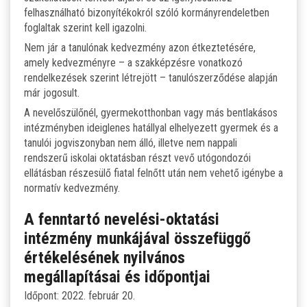
felhasználható bizonyítékokról szóló kormányrendeletben
foglaltak szerint kell igazolni.
Nem jár a tanulónak kedvezmény azon étkeztetésére,
amely kedvezményre – a szakképzésre vonatkozó
rendelkezések szerint létrejött – tanulószerződése alapján
már jogosult.
A nevelőszülőnél, gyermekotthonban vagy más bentlakásos
intézményben ideiglenes hatállyal elhelyezett gyermek és a
tanulói jogviszonyban nem álló, illetve nem nappali
rendszerű iskolai oktatásban részt vevő utógondozói
ellátásban részesülő fiatal felnőtt után nem vehető igénybe a
normatív kedvezmény.
A fenntartó nevelési-oktatási
intézmény munkájával összefüggő
értékelésének nyilvános
megállapításai és időpontjai
Időpont: 2022. február 20.