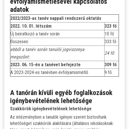
évfolyamismétlésével kapcsolatos
adatok
2022/2023-as tanév nappali rendszerű oktatás
2022. 10. 01. létszám
323 fő
Új beiratkozó a tanév során
10 fő
Összesen:
333 fő
ebből a tanév során tanulói jogviszonya
24 fő
megszűnt:
2023. 06. 15-én a tanévet befejezte
309 fő
A 2023-2024-es tanévben évfolyamismétlő
9 fő
A tanórán kívüli egyéb foglalkozások
igénybevételének lehetősége
Szakkörök igénybevételének lehetősége
Az intézményben a tanulók igényei szerint biztosítunk
lehetőséget szakkörök alakítására (általános iskolásoknak: