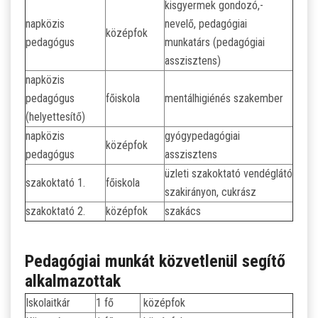
kisgyermek gondozó,-
napközis
nevelő, pedagógiai
középfok
pedagógus
munkatárs (pedagógiai
asszisztens)
napközis
pedagógus
főiskola
mentálhigiénés szakember
(helyettesítő)
napközis
gyógypedagógiai
középfok
pedagógus
asszisztens
üzleti szakoktató vendéglátó
szakoktató 1.
főiskola
szakirányon, cukrász
szakoktató 2.
középfok
szakács
Pedagógiai munkát közvetlenül segítő
alkalmazottak
Iskolaitkár
1 fő
középfok