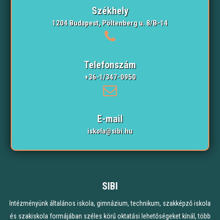
Székhely
1204 Budapest, Pöltenberg u. 8/B-14
Telefonszám
+36-1/347-0950
E-mail
iskola@sibi.hu
SIBI
Intézményünk általános iskola, gimnázium, technikum, szakképző iskola
és szakiskola formájában széles körű oktatási lehetőségeket kínál, több