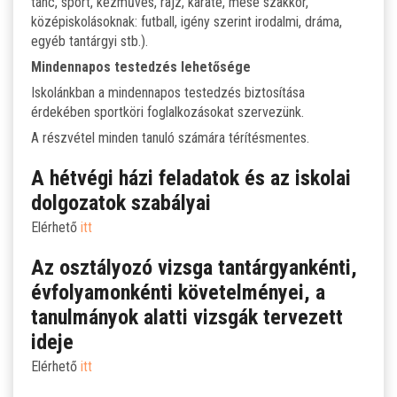
tánc, sport, kézműves, rajz, karate, mese szakkör,
középiskolásoknak: futball, igény szerint irodalmi, dráma,
egyéb tantárgyi stb.).
Mindennapos testedzés lehetősége
Iskolánkban a mindennapos testedzés biztosítása
érdekében sportköri foglalkozásokat szervezünk.
A részvétel minden tanuló számára térítésmentes.
A hétvégi házi feladatok és az iskolai
dolgozatok szabályai
Elérhető
itt
Az osztályozó vizsga tantárgyankénti,
évfolyamonkénti követelményei, a
tanulmányok alatti vizsgák tervezett
ideje
Elérhető
itt