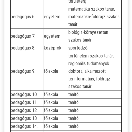
területen)
matematika szakos tanár,
pedagógus 6.
egyetem
matematika-földrajz szakos
tanár
biológia-környezettan
pedagógus 7.
egyetem
szakos tanár
pedagógus 8.
középfok
sportedző
történelem szakos tanár,
regionális tudományok
pedagógus 9.
főiskola
doktora, alkalmazott
térinformatius, földrajz
szakos tanár
pedagógus 10.
főiskola
tanító
pedagógus 11.
főiskola
tanító
pedagógus 12.
főiskola
tanító
pedagógus 13
főiskola
tanító
pedagógus 14.
főiskola
tanító