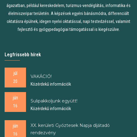
ágazatban, például kereskedelem, turizmus-vendéglátás, informatika és
élelmiszeripar területén. A képzések egyéni bánásmódra, differenciált
oktatásra épülnek, idegen nyelvi oktatással, napi testedzéssel, valamint
fejlesztő és gyógypedagógiai támogatással is kiegészülve.
Legfrissebb hírek
júl
VAKÁCIÓ!
20
Közérdekű információk
jún
Sulipakkoljunk együtt!
16
Közérdekű információk
XX. kerületi Győztesek Napja díjátadó
jún
rendezvény
16