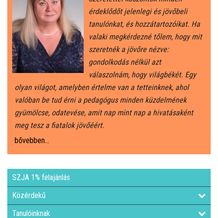
érdeklődőt jelenlegi és jövőbeli
tanulónkat, és hozzátartozóikat. Ha
valaki megkérdezné tőlem, hogy mit
szeretnék a jövőre nézve:
gondolkodás nélkül azt
válaszolnám, hogy világbékét. Egy
olyan világot, amelyben értelme van a tetteinknek, ahol
valóban be tud érni a pedagógus minden küzdelmének
gyümölcse, odatevése, amit nap mint nap a hivatásaként
meg tesz a fiatalok jövőéért.
bővebben...
SZJA 1% felajánlás
Közérdekű
Tanulóinknak