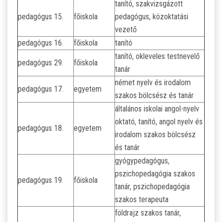
tanító, szakvizsgázott
pedagógus 15.
főiskola
pedagógus, közoktatási
vezető
pedagógus 16.
főiskola
tanító
tanító, okleveles testnevelő
pedagógus 29.
főiskola
tanár
német nyelv és irodalom
pedagógus 17.
egyetem
szakos bölcsész és tanár
általános iskolai angol-nyelv
oktató, tanító, angol nyelv és
pedagógus 18.
egyetem
irodalom szakos bölcsész
és tanár
gyógypedagógus,
pszichopedagógia szakos
pedagógus 19.
főiskola
tanár, pszichopedagógia
szakos terapeuta
földrajz szakos tanár,