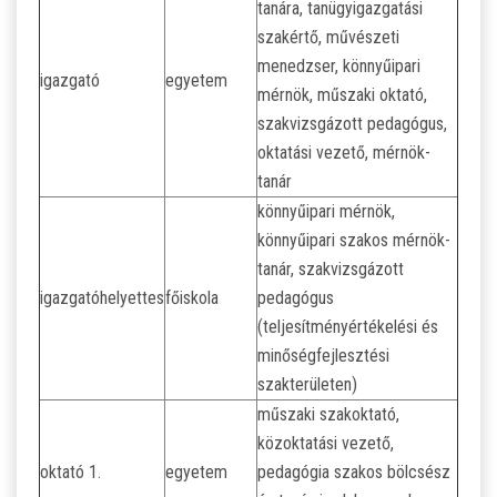
tanára, tanügyigazgatási
szakértő, művészeti
menedzser, könnyűipari
igazgató
egyetem
mérnök, műszaki oktató,
szakvizsgázott pedagógus,
oktatási vezető, mérnök-
tanár
könnyűipari mérnök,
könnyűipari szakos mérnök-
tanár, szakvizsgázott
igazgatóhelyettes
főiskola
pedagógus
(teljesítményértékelési és
minőségfejlesztési
szakterületen)
műszaki szakoktató,
közoktatási vezető,
oktató 1.
egyetem
pedagógia szakos bölcsész