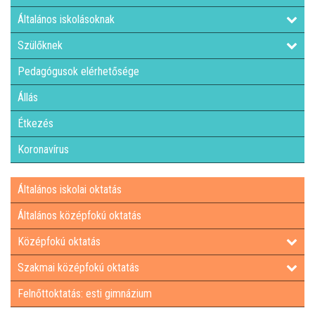
Általános iskolásoknak
Szülőknek
Pedagógusok elérhetősége
Állás
Étkezés
Koronavírus
Általános iskolai oktatás
Általános középfokú oktatás
Középfokú oktatás
Szakmai középfokú oktatás
Felnőttoktatás: esti gimnázium