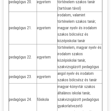
pedagógus 20.
egyetem
történelem szakos tanár
(tartósan távol)
irodalom, valamint
történelem szakos tanár;
pedagógus 21.
egyetem
magyar nyelv és irodalom
szakos bölcsész és
középiskolai tanár
történelem, magyar nyelv és
irodalom szakos
pedagógus 22.
egyetem
középiskolai tanár,
szakvizsgázott pedagógus
angol nyelv és irodalom
pedagógus 23.
egyetem
szakos bölcsész és tanár
magyar-könyvtár szakos
általános iskolai tanár,
pedagógus 24.
főiskola
szakvizsgázott pedagógus
gyakorlatvezető