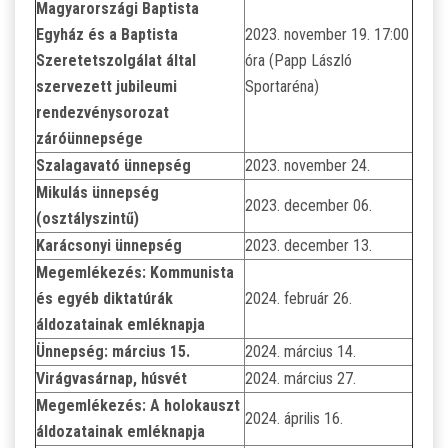
Magyarországi Baptista
Egyház és a Baptista
2023. november 19. 17:00
Szeretetszolgálat által
óra (Papp László
szervezett jubileumi
Sportaréna)
rendezvénysorozat
záróünnepsége
Szalagavató ünnepség
2023. november 24.
Mikulás ünnepség
2023. december 06.
(osztályszintű)
Karácsonyi ünnepség
2023. december 13.
Megemlékezés: Kommunista
és egyéb diktatúrák
2024. február 26.
áldozatainak emléknapja
Ünnepség: március 15.
2024. március 14.
Virágvasárnap, húsvét
2024. március 27.
Megemlékezés: A holokauszt
2024. április 16.
áldozatainak emléknapja