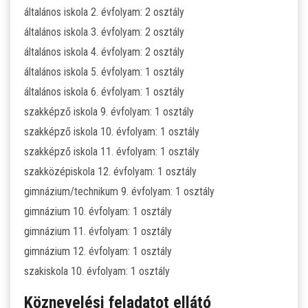
általános iskola 2. évfolyam: 2 osztály
általános iskola 3. évfolyam: 2 osztály
ÁLTALÁNOS ISKOLAI OKTATÁS
általános iskola 4. évfolyam: 2 osztály
ÁLTALÁNOS KÖZÉPFOKÚ OKTATÁS
általános iskola 5. évfolyam: 1 osztály
általános iskola 6. évfolyam: 1 osztály
KÖZÉPFOKÚ OKTATÁS
szakképző iskola 9. évfolyam: 1 osztály
szakképző iskola 10. évfolyam: 1 osztály
SZAKMAI KÖZÉPFOKÚ OKTATÁS
szakképző iskola 11. évfolyam: 1 osztály
szakközépiskola 12. évfolyam: 1 osztály
FELNŐTTOKTATÁS: ESTI GIMNÁZIUM
gimnázium/technikum 9. évfolyam: 1 osztály
gimnázium 10. évfolyam: 1 osztály
INTÉZMÉNYI DOKUMENTUMOK
gimnázium 11. évfolyam: 1 osztály
gimnázium 12. évfolyam: 1 osztály
KÖZZÉTÉTELI LISTA
szakiskola 10. évfolyam: 1 osztály
JELENTKEZÉSI LAP/FELVÉTELI KÉRVÉNY
Köznevelési feladatot ellátó