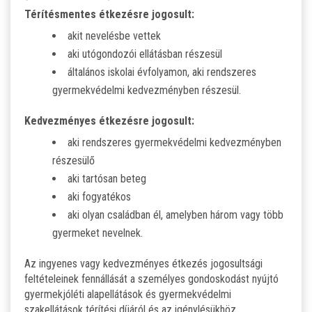
Térítésmentes étkezésre jogosult:
akit nevelésbe vettek
aki utógondozói ellátásban részesül
általános iskolai évfolyamon, aki rendszeres
gyermekvédelmi kedvezményben részesül.
Kedvezményes étkezésre jogosult:
aki rendszeres gyermekvédelmi kedvezményben
részesülő
aki tartósan beteg
aki fogyatékos
aki olyan családban él, amelyben három vagy több
gyermeket nevelnek.
Az ingyenes vagy kedvezményes étkezés jogosultsági
feltételeinek fennállását a személyes gondoskodást nyújtó
gyermekjóléti alapellátások és gyermekvédelmi
szakellátások térítési díjáról és az igénylésükhöz