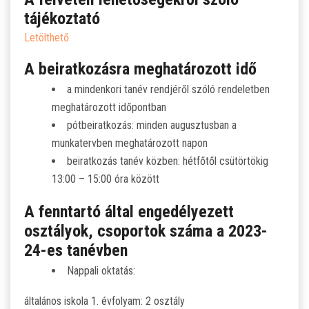
SZJA 1% FELAJÁNLÁS
tájékoztató
Letölthető
KÖZÉRDEKŰ
A beiratkozásra meghatározott idő
TANULÓINKNAK
a mindenkori tanév rendjéről szóló rendeletben
meghatározott időpontban
ÁLTALÁNOS ISKOLÁSOKNAK
pótbeiratkozás: minden augusztusban a
munkatervben meghatározott napon
SZÜLŐKNEK
beiratkozás tanév közben: hétfőtől csütörtökig
13:00 – 15:00 óra között
PEDAGÓGUSOK ELÉRHETŐSÉGE
A fenntartó által engedélyezett
osztályok, csoportok száma a 2023-
ÁLLÁS
24-es tanévben
ÉTKEZÉS
Nappali oktatás:
általános iskola 1. évfolyam: 2 osztály
KORONAVÍRUS