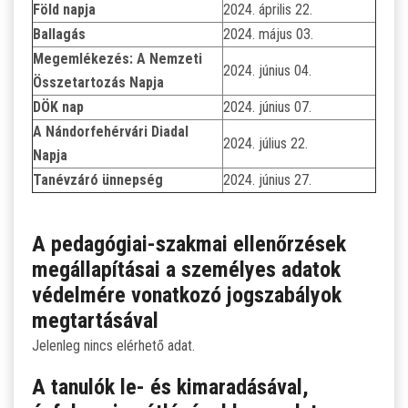
Föld napja
2024. április 22.
Ballagás
2024. május 03.
Megemlékezés: A Nemzeti
2024. június 04.
Összetartozás Napja
DÖK nap
2024. június 07.
A Nándorfehérvári Diadal
2024. július 22.
Napja
Tanévzáró ünnepség
2024. június 27.
A pedagógiai-szakmai ellenőrzések
megállapításai a személyes adatok
védelmére vonatkozó jogszabályok
megtartásával
Jelenleg nincs elérhető adat.
A tanulók le- és kimaradásával,