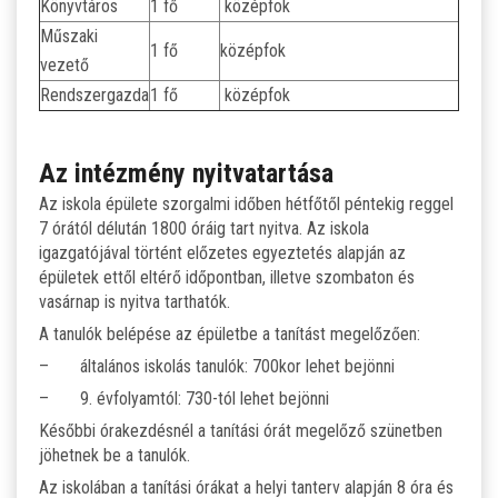
Könyvtáros
1 fő
középfok
Műszaki
1 fő
középfok
vezető
Rendszergazda
1 fő
középfok
Az intézmény nyitvatartása
Az iskola épülete szorgalmi időben hétfőtől péntekig reggel
7 órától délután 1800 óráig tart nyitva. Az iskola
igazgatójával történt előzetes egyeztetés alapján az
épületek ettől eltérő időpontban, illetve szombaton és
vasárnap is nyitva tarthatók.
A tanulók belépése az épületbe a tanítást megelőzően:
– általános iskolás tanulók: 700kor lehet bejönni
– 9. évfolyamtól: 730-tól lehet bejönni
Későbbi órakezdésnél a tanítási órát megelőző szünetben
jöhetnek be a tanulók.
Az iskolában a tanítási órákat a helyi tanterv alapján 8 óra és