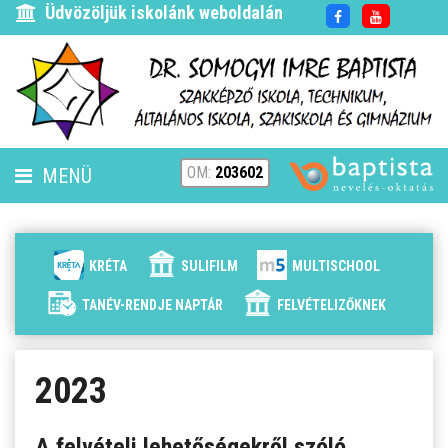
Üdvözöljük iskolánk weboldalán
OM:
203602
MENÜ
FENNTARTÓ
HÍREK
KRÉTA
SULIFILM
MULTISCHOOL
ISKOLÁNK
TANÉV-RENDJE NAPTÁR
FELVÉTELIZŐKNEK
ALAPÍTVÁNYUNK
2023
ELÉRHETŐSÉG
A felvételi lehetőségekről szóló