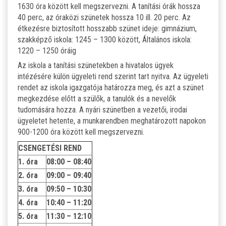
1630 óra között kell megszervezni. A tanítási órák hossza
40 perc, az óraközi szünetek hossza 10 ill. 20 perc. Az
étkezésre biztosított hosszabb szünet ideje: gimnázium,
szakképző iskola: 1245 – 1300 között, Általános iskola:
1220 – 1250 óráig
Az iskola a tanítási szünetekben a hivatalos ügyek
intézésére külön ügyeleti rend szerint tart nyitva. Az ügyeleti
rendet az iskola igazgatója határozza meg, és azt a szünet
megkezdése előtt a szülők, a tanulók és a nevelők
tudomására hozza. A nyári szünetben a vezetői, irodai
ügyeletet hetente, a munkarendben meghatározott napokon
900-1200 óra között kell megszervezni.
CSENGETÉSI REND
1. óra
08:00 – 08:40
2. óra
09:00 – 09:40
3. óra
09:50 – 10:30
4. óra
10:40 – 11:20
5. óra
11:30 – 12:10