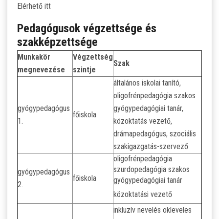
Elérhető itt
Pedagógusok végzettsége és
szakképzettsége
Munkakör
Végzettség
Szak
megnevezése
szintje
általános iskolai tanító,
oligofrénpedagógia szakos
gyógypedagógus
gyógypedagógiai tanár,
főiskola
1.
közoktatás vezető,
drámapedagógus, szociális
szakigazgatás-szervező
oligofrénpedagógia
szurdopedagógia szakos
gyógypedagógus
főiskola
gyógypedagógiai tanár
2.
közoktatási vezető
inkluzív nevelés okleveles