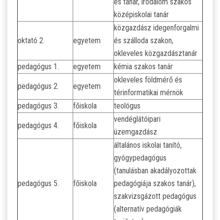
és tanár, irodalom szakos
középiskolai tanár
közgazdász idegenforgalmi
oktató 2.
egyetem
és szálloda szakon,
okleveles közgazdásztanár
pedagógus 1.
egyetem
kémia szakos tanár
okleveles földmérő és
pedagógus 2.
egyetem
térinformatikai mérnök
pedagógus 3.
főiskola
teológus
vendéglátóipari
pedagógus 4.
főiskola
üzemgazdász
általános iskolai tanító,
gyógypedagógus
(tanulásban akadályozottak
pedagógus 5.
főiskola
pedagógiája szakos tanár),
szakvizsgázott pedagógus
(alternatív pedagógiák